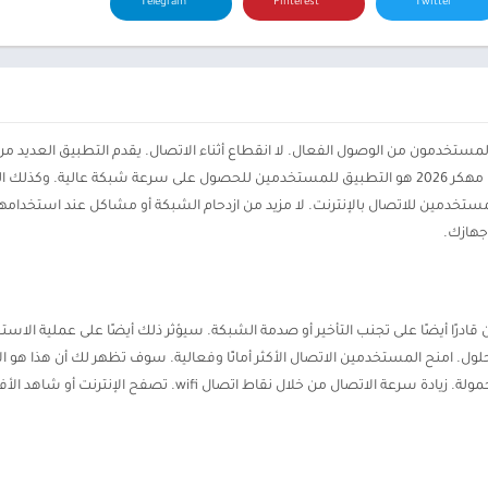
Telegram
Pinterest
Twitter
 شبكة wifi حتى يتمكن المستخدمون من الوصول الفعال. لا انقطاع أثناء الاتصال. يقدم التطبي
مصادر متعددة للمعلومات لنفسك. سيكون UFO VPN مهكر 2026 هو التطبيق للمستخدمين للحصول على سرع
مستخدمين للاتصال بالإنترنت. لا مزيد من ازدحام الشبكة أو مشاكل عند استخدامه
جهازك.
ن قادرًا أيضًا على تجنب التأخير أو صدمة الشبكة. سيؤثر ذلك أيضًا على عملية الاس
تطبيق الذي يجلب الحلول. امنح المستخدمين الاتصال الأكثر أمانًا وفعالية. سوف تظهر لك أن هذا
وأدواتها. سهل التخصيص للاستخدام على الأجهزة المحمولة. زيادة سر