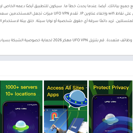
 مع جميع بياناتك. أيضا، عندما يحدث خطأ ما. سيكون للتطبيق أيضًا دعمه الخاص 
التحكم في جميع أنشطتك بواسطة UFO VPN. الاتصال على نقاط wifi وإخفاء 
متسللين. تريد دائمًا سرقة أي حقوق شخصية أو نوايا سيئة. خلق بيئة لاستخدام الإ