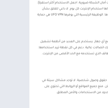
أمان الشبكة ضرورية. اجعل الاستخدام أكثر استقرارًا.
أدوات التي يمكنك من خلالها استخدام الإنترنت كل يوم. لا داعي للقلق بشأن
مشاكل الشبكة. استمتع بنفس النطاق الواسع من خدمات الشبكة وابدأ بنقاط الاتصال. اجتمع مع UFO VPN وانتقل إلى المواقع التي تريدها. الوظيفة الرئيسية التي يوفرها UFO VPN هي حماية
 أي جهاز. يستخدم على العديد من أنظمة تشغيل
I و الاندرويد و Mac و Windows. من هناك، بغض النظر عن الجهاز الذي تستخدمه. من الممكن أيضًا استخدام UFO VPN ولديك اتصالات عالية. دعم في كل نقطة تريد استخدامها.
على الهاتف الذي تستخدمه مع الحد الأقصى من الإنترنت.
 أي حقوق وصول شخصية. لا توجد مشاكل سيئة في
 ولكن عندما تصل إلى UFO VPN، لا داعي للقلق بشأن هذا بعد الآن. منع جميع المواقع أو الروابط التي تحتوي على
حدود من الاستخدامات والأمن المطلق.