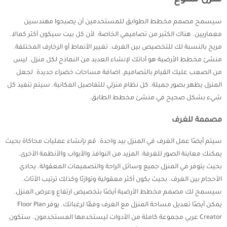
سيسمح مصمم مخطط الطوابق للمستخدمين أن يصبحوا مهندسين
معماريين. هناك الكثير من تصاميمي الخاصة. لأن كل بيت سيكون أكثر كمالا.
مريح بالنسبة لك للتخصيص بين الغرف. تغيير الأنماط أو الزخارف المختلفة.
منشئ مخطط الأرضية هو أداتك لإنشاء العديد من النماذج لكل منزل. ليس
من الصعب عليك القيام بالتصاميم. اضافة مساحات خضراء جديدة. لجعل
المنزل يظهر بصور جميلة. كل نظام منزلي للتفاصيل المكانية. سيتم تنفيذ كل
شيء بشكل صحيح في منشئ مخطط الطابق.
مصممة للغرف
سيتم أيضًا عمل الغرف في المنزل بيد واحدة. قم بإنشاء عمليات محاكاة بحيث
يمكنك معاينة الصور للغرفة. المزيد من النوافذ والأبواب والأنظمة الأخرى.
بحيث يتوفر في المنزل جميع وسائل الراحة والتصميمات المعقولة. يحاذي
الأحجام بين الغرف. بحيث يكون أكثر معقولية وتوازنًا وكذلك ترتيب الأثاث.
سيسمح لك مصمم مخطط الأرضية أيضًا بتخصيص ارتفاع وعرض المنزل.
يمكن أيضًا تعديل مساحة المنزل مع الغرف وفقًا لرغباتك. يوفر Floor Plan
Creator عربي مجموعة كاملة من الأدوات ليستخدمها المستخدمون. ستكون