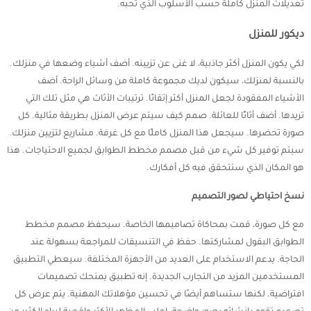
تعديلات المنزل كاملة حسب الأسلوب الذي تحبه.
ديكور للمنزل
لكي يكون المنزل أكثر جاذبية، لا غنى عن تزيينه. أضف أشياء وضعها في منزلك.
بالنسبة لمنزلك، سيكون لديك مجموعة كاملة من وسائل الراحة. أضف
الأشياء المفقودة لجعل المنزل أكثر إتقانًا. ترتيبات الأثاث هي مثل تلك التي
تريدها. أضف أثاثًا للعائلة. صمم كيف سيتم عرض المنزل بطريقة مثالية. كل
صورة تحضرها. سيجعل هذا المنزل كاملًا مع كل غرفة. مشاريع لتزيين منزلك.
سيتم توفير كل شيء من قبل مصمم مخطط الطوابق لجميع الاحتياجات. هذا
هو المكان الذي ستتحقق فيه كل أفكارك.
نسخ احتياطي لصور التصميم
مع كل صورة، قمت بمحاكاة تصاميمها الخاصة. سيحفظ مصمم مخطط
الطوابق البقول لمشاركتها. حفظ في التنسيقات للمراجعة بسهولة عند
الحاجة. يدعم الاستخدام على العديد من الأجهزة المختلفة. سيعطي التطبيق
المستخدمين المزيد من التجارب الجديدة. إنه تطبيق يمنحك تصميمات
افتراضية. لكنها ستساهم أيضًا في تحسين مؤهلاتك المهنية. يتم عرض كل