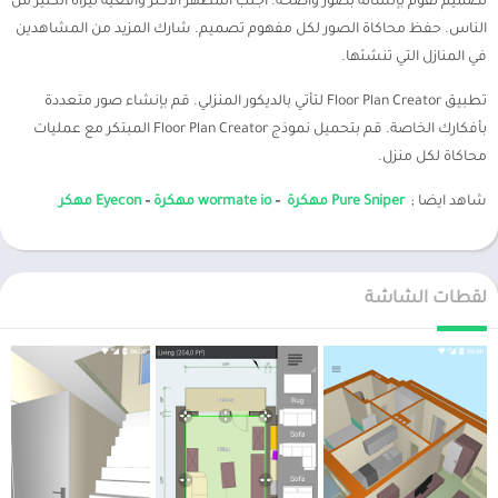
تصميم تقوم بإنشائه بصور واضحة. اجلب المظهر الأكثر واقعية ليراه الكثير من
الناس. حفظ محاكاة الصور لكل مفهوم تصميم. شارك المزيد من المشاهدين
في المنازل التي تنشئها.
تطبيق Floor Plan Creator لتأتي بالديكور المنزلي. قم بإنشاء صور متعددة
بأفكارك الخاصة. قم بتحميل نموذج Floor Plan Creator المبتكر مع عمليات
محاكاة لكل منزل.
شاهد ايضا ;
Pure Sniper مهكرة
–
wormate io مهكرة
–
Eyecon مهكر
لقطات الشاشة