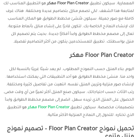
المعمارية. سيكون تطبيق
Floor Plan Creator مهكر
هو التطبيق المناسب لك
لمتابعة هذا الشغف. لكي تصمم منازل بتصاميم عديدة ومختلفة. هناك غرف
كاملة مع صور جميلة. سيكون مُنشئ مخطط الطوابق هو المكان المناسب
لك لإنشاء النماذج الخاصة بك. لتكون قادرًا على إنشاء منازل بأنماط متنوعة.
تعال إلى مصمم مخطط الطوابق وابدأ أفكارًا جديدة. بحيث يتم تصميم كل
منزل بواسطتك. تطبيق للمستخدمين يتكون من أكثر التصاميم تفصيلا.
Floor Plan Creator مهكر
اليوم، بناء المنزل حسب النموذج المطلوب. لم يعد شيئًا غريبًا بالنسبة لكل
واحد منا. منشئ مخطط الطوابق هو أحد التطبيقات التي يمكنك استخدامها.
لإنشاء صور منزلية وتزيين المنزل نفسه. انتهيت من تفاصيل كثيرة ومختلفة.
رتب الأثاث حسب احتياجاتك. سيكون صنع المنزل أكثر تميزًا من أي وقت مضى.
الحصول على المنزل الذي تريده سهل. انضم إلى مصمم مخطط الطوابق وابدأ
بتصميمات مخصصة. سيكون تطبيق
Floor Plan Creator مهكر
هو التطبيق
الذي تختاره. للتحول إلى النماذج المنزلية الأكثر مثالية.
تحميل نموذج Floor Plan Creator – تصميم نموذج
منزل متنوع