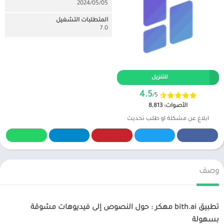
05‏/05‏/2024
المتطلبات التشغيل
7.0
للتنزيل
4.5
/5
الأصوات: 8,813
ابلاغ عن مشكلة او طلب تحديث
وصف
تطبيق bith.ai مهكر : حول النصوص إلى فيديوهات مشوقة
بسهولة