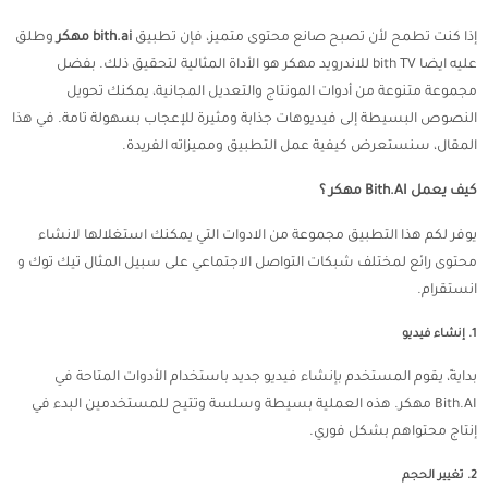
إذا كنت تطمح لأن تصبح صانع محتوى متميز، فإن تطبيق
bith.ai مهكر
وطلق
عليه ايضا bith TV للاندرويد مهكر هو الأداة المثالية لتحقيق ذلك. بفضل
مجموعة متنوعة من أدوات المونتاج والتعديل المجانية، يمكنك تحويل
النصوص البسيطة إلى فيديوهات جذابة ومثيرة للإعجاب بسهولة تامة. في هذا
المقال، سنستعرض كيفية عمل التطبيق ومميزاته الفريدة.
كيف يعمل Bith.AI مهكر ؟
يوفر لكم هذا التطبيق مجموعة من الادوات التي يمكنك استغلالها لانشاء
محتوى رائع لمختلف شبكات التواصل الاجتماعي على سبيل المثال تيك توك و
انستقرام.
1. إنشاء فيديو
بدايةً، يقوم المستخدم بإنشاء فيديو جديد باستخدام الأدوات المتاحة في
Bith.AI مهكر. هذه العملية بسيطة وسلسة وتتيح للمستخدمين البدء في
إنتاج محتواهم بشكل فوري.
2. تغيير الحجم