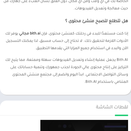
الخاصة بك في أي وقت ومن أي مكان، دون القلق بشأن العبء على جهازك من
حيث معالجة وتعديل الفيديوهات.
هل تتطلع لتصبح منشئ محتوى ؟
إذا كنت مستعدًا للبدء في رحلتك كمنشئ محتوى، فإن
bith.ai مجاني
يوفر لك
الأدوات اللازمة لتحقيق ذلك. لا تحتاج إلى حساب مسبق، لذا يمكنك التسجيل
الآن والبدء في استخدام جميع المزايا التي يقدمها التطبيق.
Bith.AI يجعل عملية إنشاء وتعديل الفيديوهات سهلة وممتعة، مما يتيح لك
التركيز على إنتاج محتوى عالي الجودة لجذب جمهورك وتنمية حساباتك على
وسائل التواصل الاجتماعي. ابدأ اليوم وانضم إلى مجتمع منشئي المحتوى
المتنامي باستخدام Bith.AI.
لقطات الشاشة