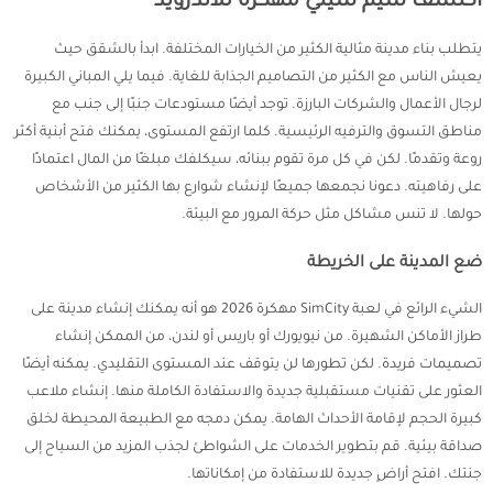
اكتشف سيم سيتي مهكرة للاندرويد
يتطلب بناء مدينة مثالية الكثير من الخيارات المختلفة. ابدأ بالشقق حيث
يعيش الناس مع الكثير من التصاميم الجذابة للغاية. فيما يلي المباني الكبيرة
لرجال الأعمال والشركات البارزة. توجد أيضًا مستودعات جنبًا إلى جنب مع
مناطق التسوق والترفيه الرئيسية. كلما ارتفع المستوى، يمكنك فتح أبنية أكثر
روعة وتقدمًا. لكن في كل مرة تقوم ببنائه، سيكلفك مبلغًا من المال اعتمادًا
على رفاهيته. دعونا نجمعها جميعًا لإنشاء شوارع بها الكثير من الأشخاص
حولها. لا تنس مشاكل مثل حركة المرور مع البيئة.
ضع المدينة على الخريطة
الشيء الرائع في لعبة SimCity مهكرة 2026 هو أنه يمكنك إنشاء مدينة على
طراز الأماكن الشهيرة. من نيويورك أو باريس أو لندن، من الممكن إنشاء
تصميمات فريدة. لكن تطورها لن يتوقف عند المستوى التقليدي. يمكنه أيضًا
العثور على تقنيات مستقبلية جديدة والاستفادة الكاملة منها. إنشاء ملاعب
كبيرة الحجم لإقامة الأحداث الهامة. يمكن دمجه مع الطبيعة المحيطة لخلق
صداقة بيئية. قم بتطوير الخدمات على الشواطئ لجذب المزيد من السياح إلى
جنتك. افتح أراضٍ جديدة للاستفادة من إمكاناتها.