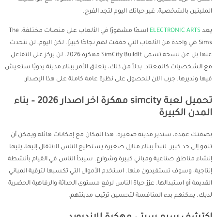
المليئين بالشخصية. غير حياتك اليوم لتجد الفرح.
يعد
ELECTRONIC ARTS
اسمًا مشهورًا في الألعاب على منصات مختلفة. The
Sims هي واحدة من الألعاب التي حققت لهم نجاحًا كبيرًا. لكن اليوم، لن نتحدث
عنها بل عن نسخة تسمى SimCity BuildIt مهكرة 2026. لن يركز على التفاعل
مع الشخصيات كالمعتاد. بدلاً من ذلك، يتعلق الأمر ببناء مدينة يدويًا ستعيش
فيها وتديرها. جرب الآن للحصول على نظرة عامة كاملة على هذا الإصدار.
تحميل لعبة simcity مهكرة اخر اصدار 2026 – بناء
المدن الكبيرة
بصفتك عمدة، ستدير مدينة صغيرة. هذا المكان مع إمكانات هائلة ويمكن أن
تنمو إلى حد كبير. لنبدأ ببناء منازل صغيرة يستطيع الناس الانتقال إليها، يليها
إنشاء مناطق صناعية ومباني كبيرة وشوارع. سيبدأ الناس في القيام بأنشطة
إنتاجية، وسوف تستفيدون منها. استخدم الأموال التي تكسبها لترقية المباني
القديمة أو استبدالها. عزز حياة الناس لرفع مستوى الحداثة والرفاهية الحضرية
لديك. يمكنهم بدء المنافسة لتحسين ترتيب مدينتهم.