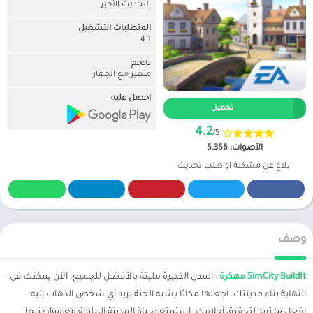
التحديث الأخير
المتطلبات التشغيل
4.1
بحجم
متغير مع الجهاز
احصل عليه
تحميل
4.2
/5
الأصوات: 5,356
ابلاغ عن مشكلة او طلب تحديث
وصف
SimCity BuildIt مهكرة
: المدن الكبيرة مليئة بالأفضل للجميع. الآن يمكنك في
النهاية بناء مدينتك. اجعلها مكانًا يشبه الجنة يريد أي شخص الذهاب إليه.
افعل ما تريد لتحقيق أحلامك. استمتع بحياة المدينة الملونة مع مواطنيها