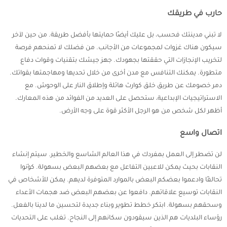
حارب في طريقك
لا تبني مدينتك فحسب، بل عليك أيضًا حمايتها بأفضل طريقة. من حين لآخر
سيكون هناك غزوات لمجموعات من الأجانب. من فضلك لا تمنحهم فرصة
لتخريب الإنجازات التي حققتها بجهودك. جهز جيشك بتقنيات وقوات دفاع
متطورة. يمكنك التنافس مع مدن أخرى من خلال تحديها ومهاجمتها بقواتك.
دمر خصومك عن طريق خلق كوارث هائلة وإطلاق النار على الوحوش. مع
الاستراتيجيات الإبداعية، ستحصل على العديد من الفوائد من هذه المعارك.
أظهر لكل شخص من هو الرجل الأكثر قوة على وجه الأرض.
اتصال واسع
لن تضطر إلى العمل بمفردك في هذا العالم الشاسع والخطير. سيتم إنشاء
النقابات بحيث يمكن للاعبين التفاعل مع بعضهم البعض بسهولة. كوّنوا
تحالفًا وادعموا بعضكم البعض بالموارد المتوفرة لديهم. يمكن للأشخاص في
النقابات توسيع علاقاتهم. دافعوا عن بعضهم البعض ضد هجمات الأعداء
وسحقهم بسهولة. ابتكر خطط تطوير وبناء جديدة لتحسين ما لدينا بالفعل.
رؤساء البلديات هم الذين سيقودون سكانهم إلى النجاح. تغلب على التحديات