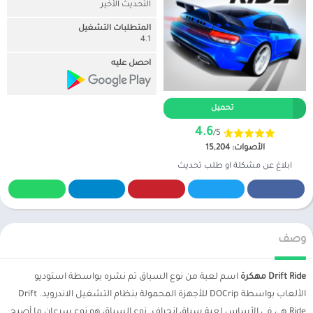
التحديث الأخير
المتطلبات التشغيل
4.1
احصل عليه
تحميل
4.6
/5
الأصوات: 15,204
ابلاغ عن مشكلة او طلب تحديث
وصف
Drift Ride مهكرة
اسم لعبة من نوع السباق تم نشره بواسطة استوديو
الألعاب بواسطة DOCrip للأجهزة المحمولة بنظام التشغيل الاندرويد. Drift
Ride هي في الأساس لعبة سباق انجراف. نوع السباق هو نوع سرعان ما أصبح