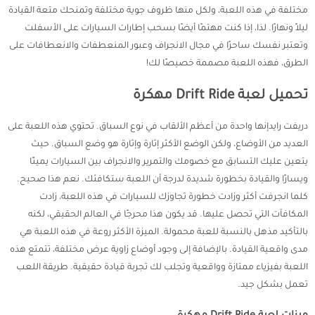
مختلفة في هذه اللعبة، ولكل منها ظروف جوية مختلفة وتمنحك متعة القيادة
ليلاً ونهارًا. لذا، إذا كنت مهتمًا أيضًا بسحب إطارات السيارات على الأسفلت
وتعتبر نفسك ساحرًا في مجال الانجراف وعبور المنعطفات والانعطافات على
الطرق، فهذه اللعبة مصممة خصيصًا لك!
تحميل لعبة Drift Ride مهكرة
دريفت رايدإنها واحدة من أعظم الألقاب في نوع السباق. تحتوي هذه اللعبة على
العديد من الأوضاع، ولكن الوضع الأكثر إثارة وإثارة هو وضع السباق. حيث
يتعين عليك التسابق مع خصومك والتمرير والانجراف بين السيارات يمينًا
ويسارًا والقيادة بخطورة شديدة لدرجة أن اللعبة ستكافئك. نعم هذا صحيح.
كلما انجرفت أكثر وزادت خطورة تجاوزك للسيارات في هذه اللعبة، زادت
المكافآت التي تحصل عليها. قد يكون هذا محرجًا في العالم الحقيقي، لكنه
بالتأكيد مذهل بالنسبة للعبة محمولة. الميزة الأكثر روعة في هذه اللعبة هي
مدى واقعية القيادة. بالإضافة إلى وجود أوضاع زاوية عرض مختلفة، تتمتع هذه
اللعبة بفيزياء ممتازة وواقعية وتجلب لك تجربة قيادة حقيقية. طريقة اللعب
تعمل بشكل جيد.