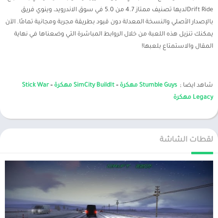
Drift Rideلديها تصنيف ممتاز 4.7 من 5.0 في سوق الاندرويد، وينوي فريق
بالإصدار الأصلي والنسخة المعدلة دون قيود بطريقة مجربة ومجانية تمامًا. الآن
يمكنك تنزيل هذه اللعبة من خلال الروابط المباشرة التي وضعناها في نهاية
المقال والاستمتاع بلعبها!
شاهد ايضا ;
Stumble Guys مهكرة
–
SimCity BuildIt مهكرة
–
Stick War
Legacy مهكرة
لقطات الشاشة