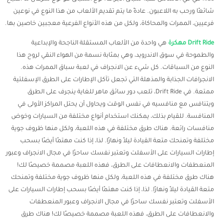
شائعًا ورحب به اللاعبون. عادةً ما يتم تقديم الألعاب من هذا النوع في نوعين
فرعيين، الممرات والمحاكاة، ولكل من هذه الأنواع الفرعية معجبين خاصين بها.
Drift Ride مهكرة
هي واحدة من الألعاب المستقلة الناجحة والإبداعية
والطموحة في سوق الاندرويد، وهي بمثابة نسمة من الهواء النقي لروح هذا
النوع من السباقات. كل شيء عن الانجراف في لعبة سباق الممرات هذه.
الانجرافات الجذابة والمذهلة التي تجعل تآكل الإطارات على الطرق الإسفلتية
ممتعة. في Drift Ride، تلعب دور سائق ماهر للغاية ينجرف على الطرق
ويتنافس مع منافسيه في نفس الوقت ويحاول أن يحتل المراكز الأولى في
المنافسة. للقيام بذلك، يمكنك استخدام أنواع مختلفة من السيارات وخوض
منافسات رائعة. هناك طرق مختلفة في هذه اللعبة، ولكل منها ظروف جوية
مختلفة وتمنحك متعة القيادة ليلاً ونهارًا. لذا، إذا كنت مهتمًا أيضًا بسحب
إطارات السيارات على الأسفلت وتعتبر نفسك ساحرًا في مجال الانجراف وعبور
المنعطفات والانعطافات على الطرق، فهذه اللعبة مصممة خصيصًا لك!
هناك طرق مختلفة في هذه اللعبة، ولكل منها ظروف جوية مختلفة وتمنحك
متعة القيادة ليلاً ونهارًا. لذا، إذا كنت مهتمًا أيضًا بسحب إطارات السيارات على
الأسفلت وتعتبر نفسك ساحرًا في مجال الانجراف وعبور المنعطفات
والانعطافات على الطرق، فهذه اللعبة مصممة خصيصًا لك! هناك طرق