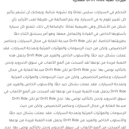
ميزات لعبة Drift Ride مهكرة
التحكم في السيارات سلس تمامًا ولا تشوبه شائبة، ويمكنك أن تشعر بتأثير
كل تغيير تقوم به في السيارة، ولا يتم المبالغة في طريقة لعب الأركيد بأي
شكل من الأشكال وهي طبيعية تمامًا. بالإضافة إلى ذلك، تتمتع كل سيارة
بأسلوبها الخاص في القيادة والتعامل معها، وهو أمر يستحق الثناء حقًا
بطريقتها الخاصة. لم تكن Drift Ride مبدعة للغاية في مجال السيارات وعناصر
التخصيص، ولكن من حيث الرسومات والمؤثرات المرئية ونمذجة السيارات، فقد
عملت بشكل جيد حقًا، والأسلوب الخاص والفريد من Drift Ride يجعل هذه
اللعبة فريدة من نوعها لقد أصبحت من ألمع الألعاب في سوق الاندرويد ونحن
بالتأكيد نوصي بها. نجح Drift Ride لم تكن Drift Ride مبدعة للغاية في مجال
السيارات وعناصر التخصيص، ولكن من حيث الرسومات والمؤثرات المرئية
ونمذجة السيارات، فقد عملت بشكل جيد حقًا، والأسلوب الخاص والفريد من
Drift Ride يجعل هذه اللعبة فريدة من نوعها لقد أصبحت من ألمع الألعاب في
سوق الاندرويد ونحن بالتأكيد نوصي بها. نجح Drift Ride لم تكن Drift Ride
مبدعة للغاية في مجال السيارات وعناصر التخصيص، ولكن من حيث
الرسومات والمؤثرات المرئية ونمذجة السيارات، فقد عملت بشكل جيد حقًا،
والأسلوب الخاص والفريد من Drift Ride يجعل هذه اللعبة فريدة من نوعها
لقد أصبحت من ألمع الألعاب في سوق الاندرويد ونحن بالتأكيد نوصي بها. نجح