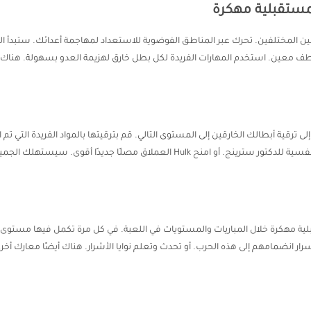
مستقبلية مهكرة
ن المختلفين. تحرك عبر المناطق الفوضوية للاستعداد لمهاجمة أعدائك. ستبدأ ال
طف معين. استخدم المهارات الفريدة لكل بطل خارق لهزيمة العدو بسهولة. هناك أي
لى ترقية أبطالك الخارقين إلى المستوى التالي. قم بترقيتها بالمواد الفريدة الت
جديدة وأكثر قوة لـ Ironman. قم بترقية القوى والقوى النفسية للدكتور سترينج. أو امنح lk
ية مهكرة خلال المباريات والمستويات في اللعبة. في كل مرة تكمل فيها مستوى،
رار انضمامهم إلى هذه الحرب. أو تحدث وتعلم نوايا الأشرار. هناك أيضًا معارك أخ