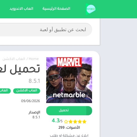
الصفحة الرئيسية
العاب الاندرويد
Home
/
العاب الاكشن
تحميل لعبة MARVEL Future Fight مهكرة
8.5.1
العاب الاكشن
العاب 
09/06/2026
تحميل
الإصدار
8.5.1
4.3
/5
الأصوات: 299
ابلاغ عن مشكلة او طلب