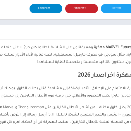
Telegram
Pinterest
Twitter
MARVEL Futu مهكرة
وهم يقاتلون على الشاشة. لطالما كان جزءًا لا غنى عنه لعش
ون. ستكون بالتأكيد متحمسًا ومتحمسًا للغاية للمشاهدة.
ثارة للاهتمام على الإطلاق. لأنه بالإضافة إلى مشاهدة قتال بطلك الخارق. يمكنك
موجودين خارج الكتب المصورة والأفلام. حتى ترقية قوة الأبطال الخارقين إلى مستوى
المصورة يتمتعون بنفس القوة. تبدأ القصة عندما نيك فيوري – الرئيس 
ذه هي المهمة الملحة للأبطال الخارقين. استعد للمعركة في أي لحظة. اهزم كل قوى