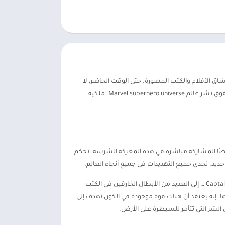
اق الأفلام والكتب المصورة. حتى الوقت الحاضر، لا
يزال لدينا العديد من ألعاب الأبطال الخارقين الجذابة للغاية. مثال نموذجي هو معركة مارفيل المستقبلية. لعبة قتالية لأداء الأدوار تمتلك حقوق نشر عالم Marvel superhero universe. ملكية
 أيضًا المشاركة مباشرة في هذه المعركة الشرسة. تحكم
 جديد. تحدي جميع التهديدات في جميع أنحاء العالم.
يمتلك العالم في معركة مارفيل المستقبلية أكثر من 200 بطل خارق مختلف. من أشهر الأبطال الخارقين مثل Ironman و Thor و Captain Marvel … إلى العديد من الأبطال الخارقين في الكتب
والمدير التنفيذي لشركة S.H.I.E.L.D. أرسل رسالة إلى الأرض بأكملها. إنه يعتقد أن هناك قوة موجودة في الكون تهدف إلى
 الشر التي تتآمر للسيطرة على الأرض.