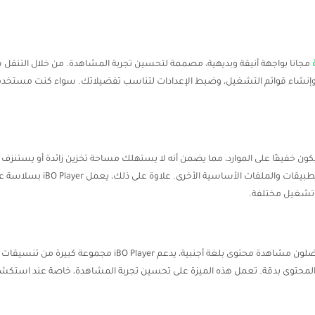
مجانا بواجهة أنيقة وبديهية، مصممة لتحسين تجربة المشاهدة. من خلال التنقل
جم ومتطلبات التشغيل: تم تصميم iBO Player ليكون خفيفًا على الموارد، مما يضمن أنه لا يستهلك مساحة تخز
جهاز الأندرويد الخاص بك، مما يت
 تشغيل مختلفة.
دعم الترجمة: للمشاهدين الدوليين أو أولئك الذين يفضلون مشاهدة 
حتوى بدقة. تعمل هذه الميزة على تحسين تجربة المشاهدة، خاصة عند استكشاف الأف