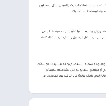
ط الخاصة بك. يمكنك ضبط معلمات الصوت والفيديو، مثل السطوع
جربة الوسائط الخاصة بك.
اة. يمكنك تنزيل التطبيق واستخدامه دون أي رسوم اشتراك أو رسوم خفية. هذا يعني أنه
على جهاز الأندرويد الخاص بك دون القلق بشأن التكاليف المستمرة. يعطي iBO Player الأولوية حقًا لتوفير حل سهل الوصول وفعال من حيث التكلفة
ل السلس والواجهة سهلة الاستخدام ودعم تنسيقات الوسائط
نت تشاهد الأفلام، أو البرامج التلفزيونية التي تشاهدها بنهم، أو
ن iBO Player تجربة ممتعة. لا تفوت هذا التطبيق الرائع. قم بتنزيل Ibo player مدى الحياة مجانا اليوم وافتح عالمًا من الترفيه غير المحدود، في