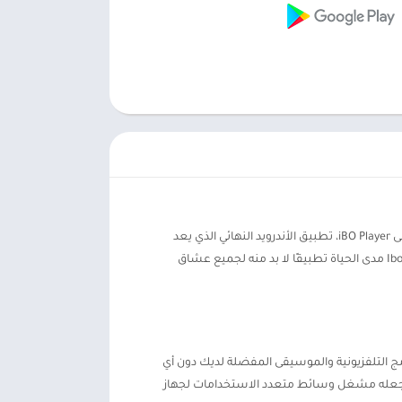
في عصر استهلاك الوسائط الرقمية، يعد وجود مشغل فيديو موثوق به وغني بالميزات على جهاز الأندرويد الخاص بك أمرًا ضروريًا. تعرف على iBO Player، تطبيق الأندرويد النهائي الذي يعد
بالارتقاء بتجربة الترفيه الخاصة بك إلى آفاق جديدة. بفضل مجموعة الميزات الرائعة والحجم الصغير ومتطلبات التشغيل الدنيا، يعد Ibo player مدى الحياة تطبيقًا لا بد منه لجميع عشاق
ام والبرامج التلفزيونية والموسيقى المفضلة لديك دون أي
فات الصوت عالية الجودة، يدعم iBO Player جميع هذه الملفات، مما يجعله مشغل وسائط متعدد الاستخدامات لجهاز