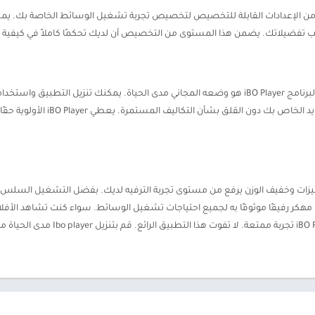
لة للتخصيص: يقدم iBO Player مجموعة من الإعدادات القابلة للتخصيص لتخصيص تجربة تشغيل الوسائ
 تفضيلاتك. يضمن هذا المستوى من التخصيص أن لديك تحكمًا كاملاً في كيفية ت
مجاني مدى الحياة: ربما يكون أحد الجوانب الأكثر إغراءً لبرنامج iBO Player هو وضعه المجاني مدى الحي
يمكنك الاستمتاع بترفيه غير محدود 
رويد مجاني غني بالميزات وخفيف الوزن يرفع من مستوى تجربة الترفيه لديك. بفضل التشغي
المختلفة والإعدادات القابلة للتخصيص، يعد IBO Player مهكر رفيقًا موثوقًا به لجميع احتياجات تشغيل الوسائط. سواء ك
تستمتع بمساراتك الموسيقية المفضلة، يضم