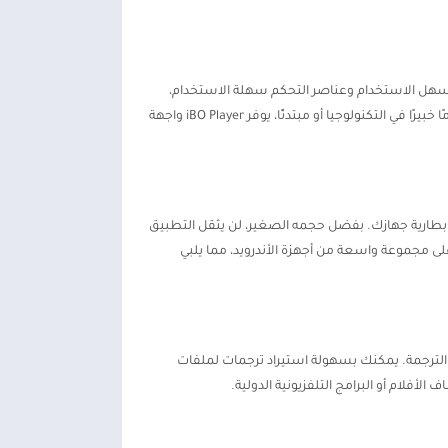
 سهل الاستخدام وعناصر التحكم سهلة الاستخدام،
يمكنك تصفح مكتبة الوسائط الخاصة بك بسهولة، وإنشاء قوائم التشغيل، وضبط الإعدادات لتناسب تفضيلاتك. سواء كنت مستخدمًا خبيرًا في التكنولوجيا أو مبتدئًا، يوفر iBO Player واجهة
ين زائدة أو يستنزف بطارية جهازك. بفضل حجمه الصغير، لن يثقل التطبيق
رك مساحة كبيرة للتطبيقات والملفات الأساسية الأخرى. علاوة على ذلك، يعمل iBO Player بسلاسة على مجموعة واسعة من أجهزة الأندرويد، مما يلبي
محتوى بلغة أجنبية، يدعم iBO Player مجموعة كبيرة من تنسيقات الترجمة. يمكنك بسهولة استيراد ترجمات لملفات
لام أو البرامج التلفزيونية الدولية.