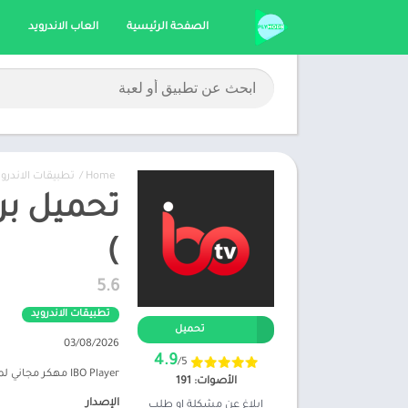
الصفحة الرئيسية
العاب الاندرويد
Home
/
تطبيقات الاندروي
)
5.6
تطبيقات الاندرويد
تحميل
03/08/2026
4.9
/5
IBO Player مهكر مجاني لمدة 7 أيام. يمكنك تجربة واكتشاف كل ميزة تريدها. إذا كنت راضيًا ، فلا تنس تفعيل حسابك بعد 7 أيام.
الأصوات: 191
الإصدار
ابلاغ عن مشكلة او طلب