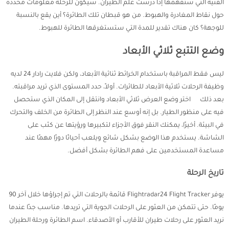
الفنية التي ستفهمها إذا درست علم الطيران. سيكون للرحلة معلومات محددة
حول نقاط المغادرة والهبوط. من هو قبطان تلك الطائرة؟ أين يقع بالنسبة
للوجهة؟ كان هناك تقدير للمدة التي ستستغرقها الطائرة للهبوط.
وضع التتبع ثلاثي الأبعاد
ليس فقط المراقبة باستخدام الخرائط ثنائية الأبعاد، ولكن فلايت رادار 24 لديه
وظيفة الرحلات ثلاثية الأبعاد للطائرات. أولاً، حدد المستوى الذي تريد مراقبته.
بعد ذلك اختر وضع العرض ثلاثي الأبعاد وانتقل إلى المكان الذي ستحصل
فيه على منظور الطيار. بل إنه أوسع عند النظر إلى الطائرة من الخلف والتحرك
في البيئة. أخيرًا، يمكنك النقر فوق الأجزاء لتكبيرها ورؤيتها عن كثب على
الشاشة. يستخدم هذا الوضع بشكل شائع ويلعب أحيانًا دورًا مهمًا عند
مساعدة المستخدمين على فهم الطائرة بشكل أفضل.
تاريخ الرحلة
يوفر Flightradar24 Flight Tracker قائمة بالرحلات التي تم إجراؤها خلال آخر 90
يومًا. حتى تتمكن من العثور على الرحلات الجوية التي تريدها. مناسب جدًا عندما
نريد العثور على رحلات طيران للأقارب أو الأصدقاء. اسم الطائرة ورحلة الطيران