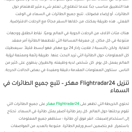
هذا التطبيق مناسب جدًا عندما تتطلع إلى تعلم شيء مثير للاهتمام حول
الطائرات. أو إرضاء فضولك. تتبع جميع الطائرات في السماء في الوقت
الفعلي. هذه طريقة يمكنك من خلالها السفر مجانًا مع الرحلات الافتراضية.
هناك مئات الآلاف من الرحلات الجوية في العالم يوميًا. نقاط انطلاق ووجهات
متنوعة في كل مكان. إن معرفة المسافة التي تقطعها الطائرة أمر معقد
للغاية. ولكن بالنسبة لـ فلايت رادار 24 برو مهكر، فهو أبسط قليلاً. سيعطيك
كل المعلومات حول الطائرة التي تريد البحث عنها. طريقة رائعة وممتعة لرؤية
العالم يعمل كل يوم. كل شخص لديه وظيفته، والطيران ينطوي على كثير من
الناس. ستكون المعلومات المقدمة دقيقة ومفيدة في بعض الحالات الحرجة.
تنزيل Flightradar24 مهكر – تتبع جميع الطائرات في
السماء
تحتوي الخريطة التي تظهر على
Flightradar24 مهكر
على جميع الطائرات التي
تقوم برحلتها حول العالم. كل رمز طائرة أصفر يمثل طائرة في السماء. تحتاج
إلى استخدام إصبعك. انقر فوق أي طائرة ؛ ستظهر جميع المعلومات
باستمرار. قم بتضمين اسم ورقم الطائرة. متبوعة بالعديد من المواصفات