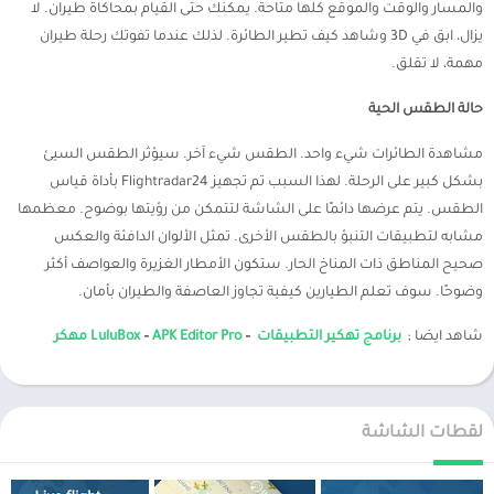
والمسار والوقت والموقع كلها متاحة. يمكنك حتى القيام بمحاكاة طيران. لا
يزال، ابق في 3D وشاهد كيف تطير الطائرة. لذلك عندما تفوتك رحلة طيران
مهمة، لا تقلق.
حالة الطقس الحية
مشاهدة الطائرات شيء واحد. الطقس شيء آخر. سيؤثر الطقس السيئ
بشكل كبير على الرحلة. لهذا السبب تم تجهيز Flightradar24 بأداة قياس
الطقس. يتم عرضها دائمًا على الشاشة لتتمكن من رؤيتها بوضوح. معظمها
مشابه لتطبيقات التنبؤ بالطقس الأخرى. تمثل الألوان الدافئة والعكس
صحيح المناطق ذات المناخ الحار. ستكون الأمطار الغزيرة والعواصف أكثر
وضوحًا. سوف تعلم الطيارين كيفية تجاوز العاصفة والطيران بأمان.
شاهد ايضا ;
برنامج تهكير التطبيقات
–
APK Editor Pro مهكر
–
LuluBox
لقطات الشاشة