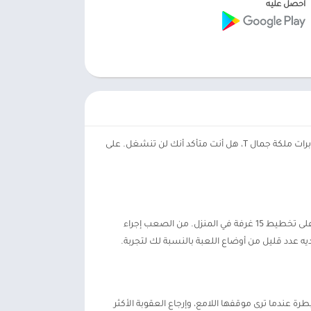
احصل عليه
Scary Teacher مهكرة، يمكنك تدمير كما تريد. جعلها يجب أن تجد سبب المشاكل التي تسبب لك هو ما يجعل اللاعب يلمع. ولكن مع مخابرات ملكة جمال T، هل أنت متأكد أنك لن تنشغل. على
بدعم من الكاميرا في الركن الأيسر من الشاشة، يمكن للاعبين تتبع ملكة جمال T للتعامل قبل أي موقف. ولكن أولا، يجب أن تعتاد تدريجيا على تخطيط 15 غرفة في المنزل. من الصعب إجراء
عندما لا تفهم، لذلك في البداية، لا تلعب بسرعة كبيرة. اختر صورة شخصية لأي نيك أو تاني وبدء الخوف الأول. المعلم المخيف 3D لديه عدد قليل من أوضاع اللعبة بالنسبة لك لتجربة.
 عندما ترى موقفها اللامع، وإرجاع العقوبة الأكثر