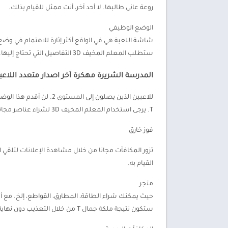
روعة عانى طالبها. لا أحد آخر، أنت ممثل للقيام بذلك.
الوضع الوظيفي
شاشة اللعبة هي في الواقع أكثر إثارة للاهتمام في وضع
ستطلب المعلم المخيف 3D التفاصيل التي تحتاج إليها. بالطبع، المكافأة التي تحصل عليها هنا هي أيضا أكثر قيمة من وضع دعابة.
المدرسة الشريرة مهكرة آخر اصدار متعدد اللاعب
للاعبين الذين يصلون إل
T. يرجى استخدام المعلم المخيف 3D لشراء عناصر مجانية وطاقة غير محدودة.
فوز خارق
القيام به.
متجر
حيث يمكنك شراء الطاقة، المطارق، القواطع، إلخ. مع أ
ستكون نتيجة ملكة جمال T من خلال التعذيب دون نهاية. هل انت فضولي؟