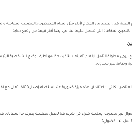
 اللعبة هذا. العديد من المهام لأداء مثل المياه المضطربة والمصيدة المفاجئة وا
ين
ى المستوى 2. لن أقدم هذا الوضع، يرجى محاولة التأهل لإلغاء تأمينه. بالتأكيد، هذا هو أطرف وضع 
تزور المكافآت مجانا من خلال مشاهدة ال
موال غير محدودة، يمكنك شراء كل شيء هنا لجعل معلمك يعرف ما المعاناة. هناك 