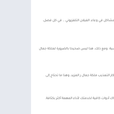
لمشاكل في وعاء، الفيلان التلفزيوني … في كل فصل،
للشخصية الرئيسية. ومع ذلك، هذا ليس صحيحا بالضرورة لملكة جمال
إعلانات لتلقي العناصر. لكنني لا أعتقد أن هذه ميزة ضرورية عند استخدام إصدار MOD. تعال مع أفكار التعذيب ملكة جمال ر المزيد، وهذا ما تحتاج إلى
أدوات كافية لخدمتك لأداء المهمة أكثر بكثافة.