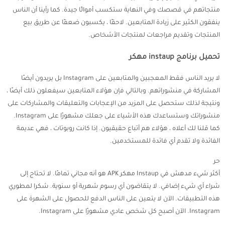
منتجاتهم في قصصك وفي النهاية ستكسب أموالًا جيدة. كما رأينا أن الناس
ينفقون الكثير على زيادة المتابعين. لاحقًا ، يكسبون ضعفًا عن طريق بيع
المنتجات وتقديم مراجعات لمنتجات الأشخاص.
تحميل برنامج instaup مهكر
لا يريد الناس فقط المعجبين والمتابعين على Instagram بل يريدون أيضًا
المشاركة في منشوراتهم. وبالتالي فإن هؤلاء المتابعين سيفعلون ذلك أيضًا ،
ونتيجة لذلك ستحصل على المزيد من الإعجابات والتعليقات والمشاركات على
منشوراتك وستساعدك هذه الأشياء على جعلك مشهورًا على Instagram.
كما قلنا لك أعلاه ، هؤلاء هم أتباع حقيقيون. إذا كانت روبوتات ، فهي عديمة
الفائدة ولا تقدم أي فائدة للمستخدمين.
حر
أكثر شيء مدهش في Instaup مهكر APK هو أنه مجاني تمامًا. لا تحتاج إلى
شراء أي شيء إضافي. لا يتقاضون أي رسوم شهرية أو سنوية. شكرا لمطوري
هذه التطبيقات. الآن لا يتعين على الناس الدفع للحصول على الشهرة على
Instagram. الآن أصبح كل شخص عادي مشهورًا على Instagram.