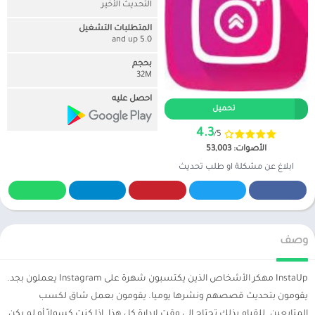
التحديث الأخير
المتطلبات التشغيل
5.0 and up
بحجم
32M
احصل عليه
تحميل
4.3
/5
الأصوات: 53,003
ابلاغ عن مشكلة او طلب تحديث
وصف
InstaUp مهكر الأشخاص الذين يكتسبون شهرة على Instagram يعملون بجد.
يقومون بتحديث قصصهم ونشرها يوميا. يقومون بعمل شاق لكسب
المتابعين. للقيام بذلك تحتاج إلى وقت لإدارة كل هذا. إذا كنت كسولاً أو لم يكن