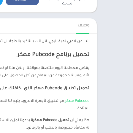
Facebook
تحديث
وصف
انت من لاعبي لعبة بابجي, اذن انت بالتاكيد بالحاجة الى تحميل برنامج Pubcode مهكر الذي يقدم جوائز رائعة مقابل استخدامه
تحميل برنامج Pubcode مهكر
لأنه يوفر لنا مجموعة من المهام من أجل الحصول على الج
تحميل تطبيق Pubcode مهكر الذي يكافئك على لعب واستخدام هاتفك الذكي
Pubcode مهكر
هو تطبيق لأجهزة الاندرويد يتيح لنا ال
المتاحة.
هذا يعني أن
تحميل Pubcode مهكرة
يدعونا لملء الاستب
له مكافأة معروضة بالذهب أو بالرقائق.