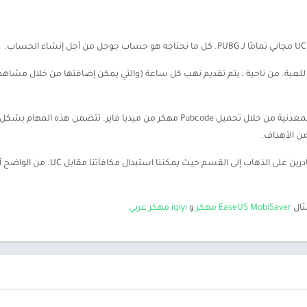
للعبة. من ناحية ، يتم تقديم نهب كل ساعة (والتي يمكن إضافتها من خلال مشاهدة ا
سنجد هنا مجموعة من الأنشطة التي تكافأ بالعملات المعدنية من خلال تحميل Pubcode مهك
ن الأهداف.
عندما نجمع ما يكفي من العملات المعدنية
ثال
EaseUS MobiSaver مهكر
و
iqiyi مهكر عربي