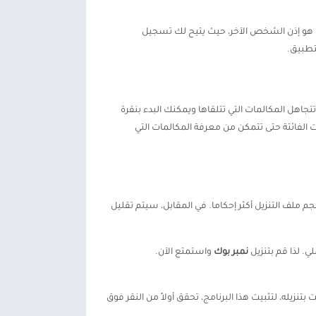
زة هو إذن الشخص الآخر، حيث يتيح لك تسجيل
تطبيق.
امه على أجهزة الأندرويد فحسب، بل قد تكون بعض الأجهزة متوافقة أيضًا مع ميزات معينة لتطبيق يسمى Wear OS. لن تتجاهل المكالمات التي تتلقاها ويمكنك البدء بنقرة
 الفائتة حتى تتمكن من معرفة المكالمات التي
م ملف التنزيل أكثر إحكاما. في المقابل، سيتم تقليل
ي. لذا قم بتنزيل
نمبر بوك
واستمتع الآن.
بتنزيله، لتثبيت هذا البرنامج، تحقق أولاً من النقر فوق