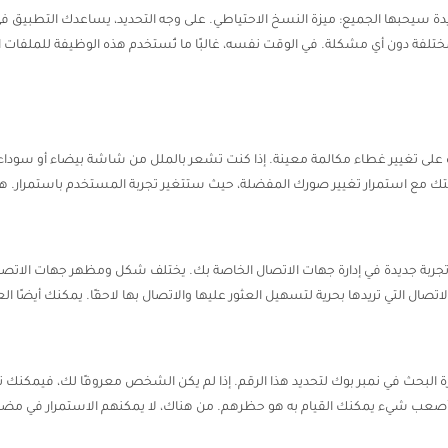
 من نمبر بوك 2026 ميزة تطبيق جديدة سيحبها الجميع: ميزة النسخ الاحتياطي. على وجه التحديد، يسا
فة دون أي مشكلة. في الوقت نفسه، غالبًا ما تُستخدم هذه الوظيفة للملفات الص
رة على تغيير غطاء مكالمة معينة. إذا كنت تشعر بالملل من شاشة بيضاء أو سوداء 
 مع استمرار تغيير صورك المفضلة، حيث ستتغير تجربة المستخدم باستمرار. هذه
ربة جديدة في إدارة جهات الاتصال الخاصة بك. يختلف شكل ومظهر جهات الاتصال 
ال التي تريدها بحرية لتسهيل العثور عليها والاتصال بها لاحقًا. يمكنك أيضًا 
لبحث في نمبر بوك لتحديد هذا الرقم. إذا لم يكن الشخص معروفًا لك، فيمكنك نق
وأصعب شيء يمكنك القيام به هو حظرهم. من هناك، لا يمكنهم الاستمرار في مضا