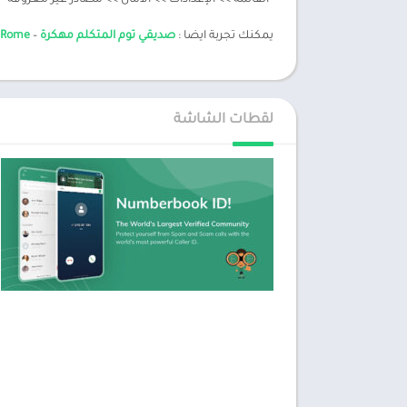
“القائمة >> الإعدادات >> الأمان >> مصادر غير معروفة” 
يمكنك تجربة ايضا :
صديقي توم المتكلم مهكرة
–
re Rome
لقطات الشاشة