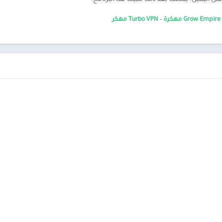
على اليمين. يمكنك بعد ذلك تثبيت هذا البرنامج.
Grow Empi مهكرة
–
Turbo VPN مهكر