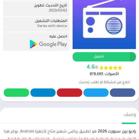
تاريخ التحديث تطوير
02‏/03‏/2023
المتطلبات التشغيل
Varies with device
احصل عليه
تحميل
4.6
/5
الأصوات: 878,685
ابلاغ عن مشكلة او طلب تحديث
وصف
راديو بين سبورت 2026
هو تطبيق رياضي شهير متاح لأجهزة Android. يوفر هذا