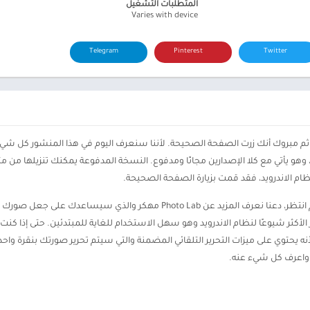
المتطلبات التشغيل
Varies with device
Telegram
Pinterest
Twitter
ثم مبروك أنك زرت الصفحة الصحيحة. لأننا سنعرف اليوم في هذا المنشور كل شيء
وهو يأتي مع كلا الإصدارين مجانًا ومدفوع. النسخة المدفوعة يمكنك تنزيلها من مت
effects,  مهكر هو تطبيق Photoshop والتحرير الأكثر شيوعًا لنظام الاندرويد وهو سهل الاستخدام للغاية للمب
ا واعرف كل شيء عنه.