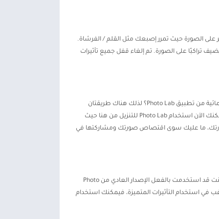
ير على الصورة حيث تمرر إصبعك مثل القلم / الفرشاة.
يف تراكبًا على الصورة. تم إلغاء قفل جميع تأثيرات
لا توجد علامة مائية: لجعل صورتك أكثر نضارة وفريدة من نوعها، قمت بإزالة العلامة المائية أولاً. إذن المعادلة الآن هي كيفية إزالة العلامة المائية من تطبيق Photo Lab؟ لذلك هناك طريقتان
تتمثل في أنه يمكنك شراء الإصدار المتميز من متجر تطبيقات Google، أو يمكنك استخدام نسخة معدلة تسمى أيضًا إصدار مهكر مجانًا. يمكنك الآن استخدام Photo Lab للتنزيل من هنا حيث
دير صورتك، ما عليك سوى اقتصاص صورتك ومشاركتها في
Photo Lab بدون علامة مائية: هل تعلم أنه لاستخدام Photo Lab APK يمكننا استبدال صورنا العادية بصور حصرية وجذابة بنقرة واحدة. وإذا كنت قد استخدمت بالفعل الإصدار العادي من Photo
نت ترغب في استخدام التأثيرات المتميزة، فيمكنك استخدام