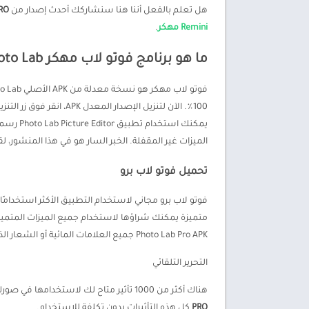
هل تعلم بالفعل أننا هنا سنشاركك أحدث إصدار من
PRO
Remini مهكر
.
ما هو برنامج فوتو لاب مهكر Photo Lab مهكر 2026 ؟
يمكنك ا
الميزات غير المقفلة. الخبر السار هو في هذا المنشور، لقد شاركنا معك أيضًا أحدث إصدار من Photo Lab بدون عل
تحميل فوتو لاب برو
Photo Lab Pro APK جميع العلامات المائية أو الشعار الذي سيجعل صورك احترافية.
التحرير التلقائي
هناك أكثر من 1000 تأثير متاح لك لاستخدامها في صورك. بعض التأثيرات هي Fx و Canvas و Sketch و Pop Art. تحتوي هذه التأثيرات أيضًا على أنواع عديدة من التأثيرات الفرعية. يوفر
PRO
كل هذه التأثيرات بدون تكلفة للاستخدام.