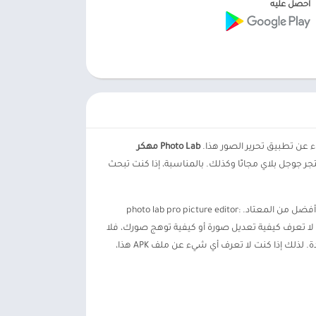
احصل عليه
 عن تطبيق تحرير الصور هذا.
Photo Lab مهكر
جر جوجل بلاي مجانًا وكذلك. بالمناسبة، إذا كنت تبحث
أحب مشاركة صورك على وسائل التواصل الاجتماعي، ثم انتظر، دعنا نعرف المزيد عن Photo Lab مهكر والذي سيساعدك على جعل صورك أفضل من المعتاد. photo lab pro picture editor:
تدئين. حتى إذا كنت لا تعرف كيفية تعديل صورة أو كيفية توهج صورك، فلا
داعي للقلق هنا، فأنت لست بحاجة إلى تعديل نفسك. لأنه يحتوي على ميزات التحرير التلقائي المضمنة والتي سيتم تحرير صورتك بنقرة واحدة. لذلك إذا كنت لا تعرف أي شيء عن ملف APK هذا،