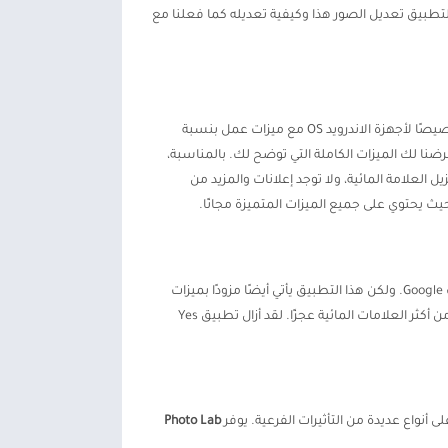
لتطبيق تعديل الصور هذا وكيفية تعديله كما فعلنا مع
فوتو لاب مهكر هو نسخة معدلة من APK الأصلي Photo Lab مهكر 2026 حيث ستحصل على جميع الميزات المتميزة مجانًا. وهو مصمم خصيصًا لأجهزة الاندرويد OS مع ميزات عمل بنسبة
وسنقترح عليك قراءة المنشور الكامل حيث عرضنا لك الميزات الكاملة التي توضح لك. بالمناسبة،
تميزة حيث ستزيل العلامة المائية، ولا توجد إعلانات والمزيد من
فوتو لاب برو مجاني لاستخدام التطبيق الأكثر استخدامًا في نظام التشغيل الاندرويد ويمكن للجميع استخدامه أو تنزيله من متجر تطبيقات Google. ولكن هذا التطبيق يأتي أيضًا مزودًا بميزات
متميزة يمكنك شراؤها لاستخدام جميع الميزات المتميزة. الميزات المتميزة حيث تم فتح المزيد من الإطارات الفنية وتأثيرات الوجه وواحدة من أكثر العلامات المائية عجزًا. لقد أزال تطبيق Yes
Photo Lab