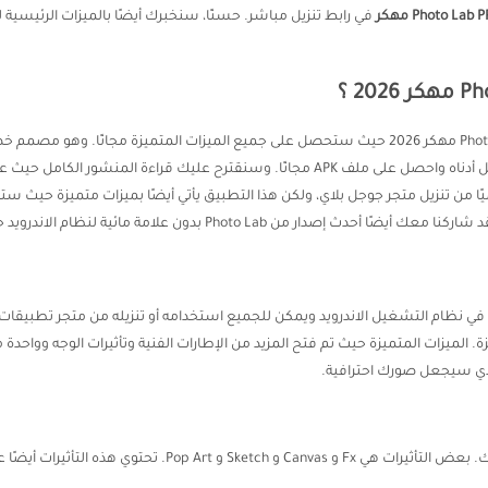
Photo Lab  مهكر
في رابط تنزيل مباشر. حسنًا، سنخبرك أيضًا بالميزات الرئيسية 
100٪. الآن لتنزيل الإصدار المعدل APK، انقر فوق زر التنزيل أدناه واحصل على ملف APK مجانًا. 
ستخدام تطبيق Photo Lab Picture Editor رسميًا من تنزيل متجر جوجل بلاي، ولكن هذا التطبيق يأتي أيضًا بميزات م
امة مائية لنظام الاندرويد حيث يحتوي على جميع الميزات المتميزة مجانًا.