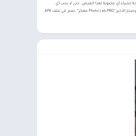
 ولست بحاجة لشراء أي عضوية لهذا الغرض. حتى لا يحب أي
شخص الإعلانات على تطبيقه، وإذا كنت ترغب في استخدام تطبيق PicsArt لتحرير الصور مجانًا، فلديك طريقة واحدة فقط وهي تنزيل هذا الإصدار الأخير “Photo Lab PRO مهكر”. نعم، في ملف APK