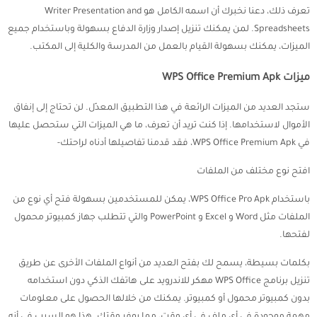
تعرف ذلك، دعنا نخبرك أن اسمه الكامل هو Writer Presentation and
Spreadsheets. لمن يمكنك تنزيل إصدار وزارة الدفاع بسهولة وباستخدام جميع
الميزات، يمكنك بسهولة القيام بالعمل من المدرسة والكلية إلى المكتب.
ميزات WPS Office Premium Apk
ستجد العديد من الميزات الرائعة في هذا التطبيق المعدّل. لن تحتاج إلى إنفاق
الأموال لاستخدامها. إذا كنت تريد أن تعرف، ما هي الميزات التي ستحصل عليها
في WPS Office Premium Apk، فقد قدمنا تفاصيلها أدناه لراحتك-
افتح نوع مختلف من الملفات
باستخدام WPS Office Pro Apk، يمكن للمستخدمين بسهولة فتح أي نوع من
الملفات مثل Word و Excel و PowerPoint والتي تتطلب جهاز كمبيوتر محمول
لفتحها.
بكلمات بسيطة، يسمح لك بفتح العديد من أنواع الملفات الأخرى عن طريق
تنزيل برنامج WPS Office مهكر للاندرويد على هاتفك الذكي دون استخدامه
بدون كمبيوتر محمول أو كمبيوتر. يمكنك من خلالها الحصول على معلومات