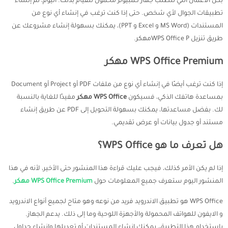
بكل الأعمال التي تتطلب جهاز كمبيوتر محمول للقيام بذلك. اليوم، تم إنشاء
تطبيقات الجوال لأي شخص. حتى إذا كنت ترغب في إنشاء أي نوع من
المستندات (MS Word و Excel و PPT)، يمكنك بسهولة إنشاء مشروعك عن
طريق تنزيل WPS Office Pمهكر.
WPS Office Premium مهكر
إذا كنت ترغب أيضًا في إنشاء أي نوع من ملفات PDF أو Project أو Document
بمساعدة هاتفك الذكي، فسيكون
WPS Office مهكر
مفيدًا للغاية بالنسبة
لك. بفضل مساعدتها، يمكنك بسهولة التحويل إلى PDF عن طريق إنشاء
مستند أو جدول بيانات أو عرض تقديمي.
هل تعرف ما هو WPS Office؟
إذا لم يكن الأمر كذلك، فيجب عليك قراءة هذا المنشور حتى الأخير، لأنه في هذا
المنشور اليوم ستعرف جميع المعلومات حول
WPS Office Premium مهكر
.
WPS Office هو تطبيق الاندرويد فريد من نوعه وهو متاح لجميع أنواع الاندرويد
و الايفون للهواتف المحمولة والأجهزة اللوحية وما إلى ذلك. يدعم الجهاز.
باستخدام هذا التطبيق، يمكنك إنشاء المستندات أو تعديلها وإنشاء جداول