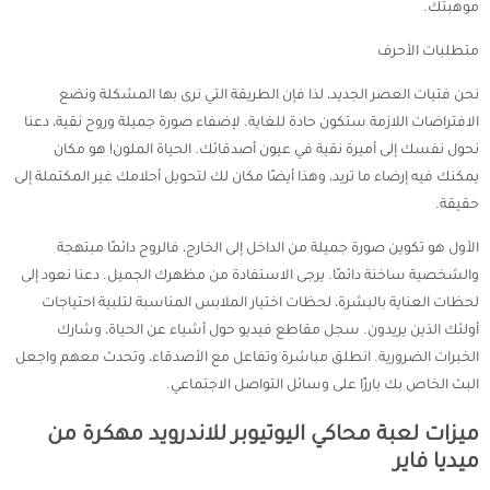
موهبتك.
متطلبات الأحرف
نحن فتيات العصر الجديد، لذا فإن الطريقة التي نرى بها المشكلة ونضع
الافتراضات اللازمة ستكون حادة للغاية. لإضفاء صورة جميلة وروح نقية، دعنا
نحول نفسك إلى أميرة نقية في عيون أصدقائك. الحياة الملون! هو مكان
يمكنك فيه إرضاء ما تريد، وهذا أيضًا مكان لك لتحويل أحلامك غير المكتملة إلى
حقيقة.
الأول هو تكوين صورة جميلة من الداخل إلى الخارج، فالروح دائمًا مبتهجة
والشخصية ساخنة دائمًا. يرجى الاستفادة من مظهرك الجميل. دعنا نعود إلى
لحظات العناية بالبشرة، لحظات اختيار الملابس المناسبة لتلبية احتياجات
أولئك الذين يريدون. سجل مقاطع فيديو حول أشياء عن الحياة، وشارك
الخبرات الضرورية. انطلق مباشرة وتفاعل مع الأصدقاء، وتحدث معهم واجعل
البث الخاص بك بارزًا على وسائل التواصل الاجتماعي.
ميزات لعبة محاكي اليوتيوبر للاندرويد مهكرة من
ميديا فاير