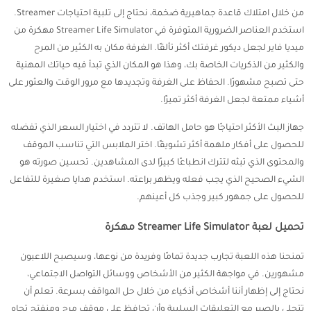
من خلال امتلاك قاعدة جماهيرية ضخمة، نحتاج إلى تلبية احتياجات Streamer.
استخدم العناصر الضرورية المتوفرة في Streamer Life Simulator مهكرة من
ميديا فاير لجعل ديكور غرفتك أكثر تألقًا. الغرفة مكان به الكثير من المرح
والكثير من الذكريات الخاصة بك، وهذا هو المكان الذي تبدأ فيه حياتك المهنية
حتى تصبح مشهورًا. الحفاظ على الغرفة وتجديدها مع مرور الوقت والعثور على
أشياء ممتعة لجعل الغرفة أكثر تميزًا.
جهاز البث الأكثر احتياجًا هو حامل الهاتف. لا تتردد في اختيار السعر الذي تفضله
للحصول على أفكار ملهمة أكثر تشويقًا. اختر الملابس التي تناسب الموقف
والمحتوى الذي تبثه لتترك انطباعًا كبيرًا لدى المشاهدين. تحسين صورته هو
الشيء الصحيح الذي يجب فعله ويظهر براعته. استخدم هدايا صغيرة للتفاعل
للحصول على جمهور كبير وجذب كل أعينهم.
تحميل لعبة Streamer Life Simulator مهكرة
تمنحنا هذه اللعبة تجارب جديدة تمامًا وفريدة من نوعها، وسيصبح اللاعبون
مشهورين. في مواجهة الكثير من الأشخاص ووسائل التواصل الاجتماعي،
نحتاج إلى إظهار أننا أشخاص أذكياء من خلال حل المواقف بسرعة. تعلم أن
تتحلى بالصبر مع التعليقات السلبية وأن تحافظ على موقف مرح ومنفتح تجاه