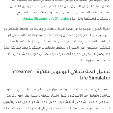
الأدوار اليوم، مع العديد من عوامل الجذب والمعالم السياحية الجديدة. تم
إطلاق اللعبة للتو في السوق، لكن اللعبة حازت على حب قوي بين اللاعبين
بسبب مزيجها الجديد من القصص المثيرة والميزات الجذابة. استمتع
باللحظات الممتعة داخل هذه
Streamer Life Simulator مهكرة
.
الحياة الملون! مجموعة في قصة مثيرة للاهتمام وفريدة من نوعها. شخص ذو
تأثير كبير على التلفاز وله وجه جميل وجاذبية هائلة. وظيفة هذه الفتاة هي البث
المباشر والتفاعل مع الأشخاص الذين يشاهدون من خلال شاشة هاتفها.
كشخص مشهور، فإن الصورة والمظهر والكلمات مصقولة أيضًا بطريقة حادة
جدًا. يكمن السحر في حقيقة أنها تعرف كيف تكسب قلوب المشاهدين، لذلك
أصبحت مشهورة جدًا.
تحميل لعبة محاكي اليوتيوبر مهكرة – Streamer
Life Simulator
مهمتنا هي لعب دور تلك الفتاة والاستمرار في القيام بعملها اليومي. انطلق
مباشرة وتفاعل مع الأصدقاء وافعل أشياء شيقة واحصل على أقوال فريدة
ستجعل ملفك الشخصي أكثر شهرة. بفضل هذه الشعبية، فإن مقدار الأموال
المكتسبة ليس صغيرًا. من هذه القضايا، تحتاج إلى إظهار ذكائك وكذلك إظهار