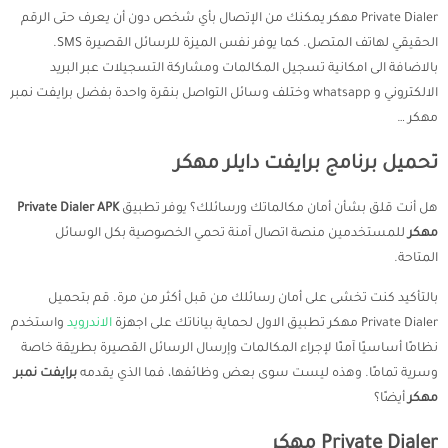
Private Dialer مهكر يمكنك من الإتصال بأي شخص دون أن يعرف حتى الرقم
الحقيقي لهاتف المتصل. كما يوفر نفس الميزة للرسائل القصيرة SMS.
بالاضافة الى امكانية تسجيل المكالمات ومشاركة التسجيلات عبر البريد
الالكتروني و whatsapp وختلف وسائل التواصل بنقرة واحدة بفضل برايفت نمبر
مهكر …
تحميل برنامج برايفت دايلر مهكر
هل أنت قلق بشأن أمان مكالماتك ورسائلك؟ يوفر تطبيق
Private Dialer APK
مهكر
للمستخدمين منصة اتصال آمنة تحمي الخصوصية بكل الوسائل
المتاحة.
بالتأكيد كنت تخشى على أمان رسائلك من قبل أكثر من مرة. قم بتحميل
Private Dialer مهكر تطبيق الاول لحماية بياناتك على اجهزة
الاندرويد
واستخدم
نظامًا أساسيًا آمنًا لإجراء المكالمات وإرسال الرسائل القصيرة بطريقة خاصة
وسرية تمامًا. وهذه ليست سوى بعض وظائفها، فما الذي يقدمه
برايفت نمبر
مهكر
أيضًا؟
Private Dialer مهكر