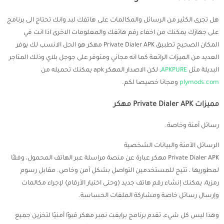
هل تجرى الكثير من الرسائل والمكالمات على هاتفك لبد وانك تحتاج الى برنامج
على جهازك يمكنك من اخفاء رقم هاتفك والمعلومات الاخرى اذا انت في
المكان الصحيح تطبيق Private Dialer APK مهكر هو الحل الانسب لك يوفر
العديد من الميزات الرائعة كما انه مجاني ومتوفر على جوجل بلاي وذلك المتاجر
البديلة مثل
APKPURE
, لكن الاصدار المهكر apk يمكنك تحميله من
plymods.com
ومجانا خصيصا لكم.
مميزات Private Dialer APK مهكر
رسائل آمنة وخاصة.
الرسائل الآمنة والبيانات الشخصية
Private Dialer APK مهكر عبارة عن منصة مراسلة عبر الهاتف المحمول، وفقًا
لمطوريها ، تتيح للمستخدمين التواصل بشكل آمن وخاص. مقابل رسوم
رمزية، يمكنك إنشاء رقم هاتف جديد (وحتى اختيار الأرقام) لإجراء مكالمات
وإرسال رسائل خاصة ومشاركة الملفات الحساسة.
وهذا ليس كل شيء، تقدم برنامج برايفت نمبر مهكر قبوًا أمنيًا لتخزين جميع