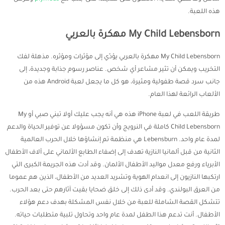
هذه اللعبة.
My Child Lebensborn مهكرة بالعربي
My Child Lebensborn مهكرة بالعربي يؤدّي إلى مؤثرات ومؤثره. مذهلة لفك
التخريب ويمكن أن تثير مشاعر أي شخص. عناصر رسوم جذابة وجديدة، إلى
جانب سرد قصة طفولية ومثيرة، هو كل ما يجعل لعبة Android هذه من
الألعاب الرائعة لهذا العام.
طريقة اللعب في لعبة iPhone هذه هي أنه يجب عليك أولا تبني صبي أو My
Child Lebensborn كاملة في النرويج وأن تكون مسؤولا عن توفير الحياة والدعم
لمدة عام واحد. Lebensburn هي منظمة تم إنشاؤها خلال الحرب العالمية
الثانية من قبل ألمانيا النازية تهدف إلى إضفاء الطابع الألماني على آلاف الأطفال
الأبرياء ورفع معدل مواليد الأطفال الألمان. وقد أدت هذه الجريمة الكبرى التي
ارتكبها النازيون إلى انعدام الهوية وتشريد العديد من الأطفال، الذين هم عموما
من العرق البولندي. وقد أدى ذلك إلى خلق ضحايا بقيت آثارهم حتى بعد الحرب.
تتشكل القصة الشاملة للعبة من خلال نفس المشكلة بهدف دعم هؤلاء
الأطفال. أنت تدعم هذا الطفل لمدة عام واحد وتحاول تلبية متطلبات حياته.