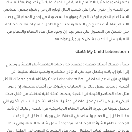
يظهر تصميما مثيرا للاهتمام للغاية في اللعبة. عليك أن تجد وظيفة لنفسك
في اللعبة وأن تكون قادرا على كسب المال لإدارة الزوجي وشراء بعض العناصر.
الاستخدام الحكيم لوقت الحياة ومواردها المحدودة هي إحدى المهام التي يجب
الانتباه إليها. أنت تطبخ في اللعبة وتلعب مع الطفل وتقيم احتفالات مختلفة
حتى تتمكن من الحصول على دعم جيد. إن وجود مثل هذه المهام والمهام في
اللعبة يسلي اللاعب بشكل كبير ويثير عواطفه.
My Child Lebensborn كاملة
يسأل طفلك أسئلة صعبة ومعقدة حول حياته الماضية أثناء العيش، وتحتاج
إلى إدارة إجاباتك بشكل جيد حتى لا تؤذي مشاعره وتنجب طفلا سليما. في
الواقع، فإن الدعم العاطفي لهذا My Child Lebensborn كاملة هو مهمتك الأكثر
أهمية، وسوف تفعل ذلك في السلوك وإشراكه في أشياء مختلفة. إن وجود
مثل هذه العناصر القيمة في اللعبة يجعلها تحفة فنية تمكنت، من خلال حدث
تاريخي مرير، من تقديم عمل عاطفي ومثير للاهتمام. تشمل الأشياء الأخرى التي
تحصل عليها في تجربة الألعاب المهام الديناميكية في اللعبة، وعليك أن تأخذ
هذا الطفل إلى الحمام وتساعد في الحفاظ على وجبات الطفل في الوقت
المحدد. تظهر الشرائط المختلفة الموجودة أسفل شاشة اللعبة، والتي نراها
عادة في معظم ألعاب الأطفال، مدى هذه العلامات الحيوية لدى الطفل. من