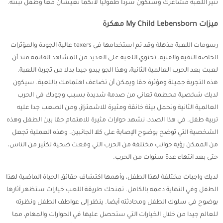
تثير اللعبة مشاعرك وستكون سردا طفوليا لأنكما تعيشان معا وطفل تبنته.
ميزات My Child Lebensborn مهكرة
رسومات اللعبة مذهلة وقد تم استخدامها في texers عالية الجودة والمؤثرات
الخاصة النقية والفنية. تحتوي اللعبة على العديد من المشاهد القاتمة منذ أن
لعبت بعد الحرب العالمية الثانية، وهذا الجو يبدو جيدا بدلا من تجربة اللعبة.
هذه التجربة جميلة ومؤثرة حقا ويمكن أن تضاعف اهتمامك باللعبة. سيكون
لديك شخصية محطمة تعاني من صدمة شديدة بسبب وجودك في الحرب
العالمية الثانية وتحمل بيئة خانقة ومثيرة للاشمئزاز، ومن الصعب جدا عليه
تربية طفل. في هذا الصدد، نشهد حوارات مثيرة للاهتمام حقا بين الطفل وهذه
الشخصية التي توضح بوضوح الإصابة على كلا الجانبين. وهذه العملية تجعل
من الممكن رؤية جوانب مختلفة من الحرب التي وقعت ضحية لكثير من الناس،
حتى بعد انتهاء عدة سنوات من الحرب.
لديك واجبات مختلفة لهذا الطفل، وأهمها اكتشاف حقائق الحياة الماضية لهذا
الطفل وفي النهاية دعمه بالكامل. تمنحك طريقة اللعب خيارات ستظهر آثارها
بوضوح في سلوك الطفل ومحادثته أيضا. ينظر إلى عواطف الطفل ونظرته
للعالم جيدا من خلال الخيارات التي ستحصل عليها في الحوارات والمهام، مما