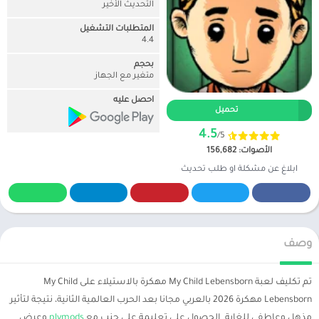
التحديث الأخير
المتطلبات التشغيل
4.4
بحجم
متغير مع الجهاز
احصل عليه
تحميل
4.5
/5
الأصوات: 156,682
ابلاغ عن مشكلة او طلب تحديث
وصف
تم تكليف لعبة My Child Lebensborn مهكرة بالاستيلاء على My Child
Lebensborn مهكرة 2026 بالعربي مجانا بعد الحرب العالمية الثانية، نتيجة لتأثير
مذهل وعاطفي للغاية. الحصول على تعليمة على جنب مع
plymods
وعرض