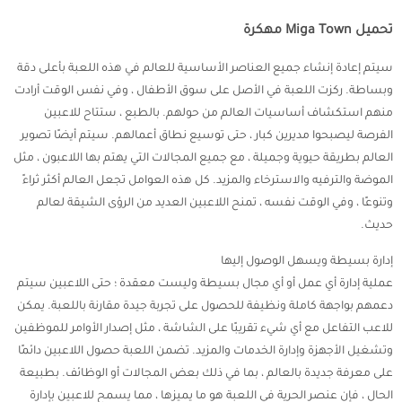
تحميل Miga Town مهكرة
سيتم إعادة إنشاء جميع العناصر الأساسية للعالم في هذه اللعبة بأعلى دقة
وبساطة. ركزت اللعبة في الأصل على سوق الأطفال ، وفي نفس الوقت أرادت
منهم استكشاف أساسيات العالم من حولهم. بالطبع ، ستتاح للاعبين
الفرصة ليصبحوا مديرين كبار ، حتى توسيع نطاق أعمالهم. سيتم أيضًا تصوير
العالم بطريقة حيوية وجميلة ، مع جميع المجالات التي يهتم بها اللاعبون ، مثل
الموضة والترفيه والاسترخاء والمزيد. كل هذه العوامل تجعل العالم أكثر ثراءً
وتنوعًا ، وفي الوقت نفسه ، تمنح اللاعبين العديد من الرؤى الشيقة لعالم
حديث.
إدارة بسيطة ويسهل الوصول إليها
عملية إدارة أي عمل أو أي مجال بسيطة وليست معقدة ؛ حتى اللاعبين سيتم
دعمهم بواجهة كاملة ونظيفة للحصول على تجربة جيدة مقارنة باللعبة. يمكن
للاعب التفاعل مع أي شيء تقريبًا على الشاشة ، مثل إصدار الأوامر للموظفين
وتشغيل الأجهزة وإدارة الخدمات والمزيد. تضمن اللعبة حصول اللاعبين دائمًا
على معرفة جديدة بالعالم ، بما في ذلك بعض المجالات أو الوظائف. بطبيعة
الحال ، فإن عنصر الحرية في اللعبة هو ما يميزها ، مما يسمح للاعبين بإدارة