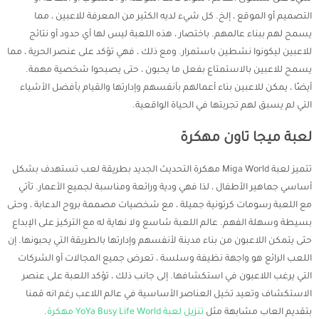
التصميم أو الموقع ، إلخ. كل شيء لديه الكثير من المعرفة للاعبين ، مما
يسمح لهم ببناء عالمهم. باختصار ، هذه اللعبة ليس لها أي حدود أو نتائج
للاعبين ليكونوا نشطين باستمرار. ومع ذلك ، فهي تؤكد على عنصر الحرية ، مما
يسمح للاعبين بالاستمتاع بفعل ما يحبون ، حتى يصبحوا شخصية مهمة.
أيضًا ، يمكن للاعبين بناء أعمالهم بأنفسهم وإدارتها والقيام بأفضل الأشياء
التي لم يسبق لهم تجربتها في الحياة الواقعية.
لعبة ميجا تاون مهكرة
تتميز لعبة Miga World مهكرة التحديث الجديد بطريقة لعب تستهدف بشكل
أساسي جماهير الأطفال ، لذا فهي ودية ورائعة ومناسبة لجميع الأعمار. تأتي
مع اللعبة رسومات كرتونية جميلة ، مع شخصيات مصممة بروح الدعابة ، وحتى
بسيطة وسهلة الفهم. عالم اللعبة شاسع ولا نهاية له مع التركيز على الإبداع
حتى يتمكن اللاعبون من بناء مدينة لأنفسهم وإدارتها بالطريقة التي يحبونها. إن
اللعب الرائع هو واجهة نظيفة وسلسة ، تعرض جميع المجالات أو الشركات
التي يرغب اللاعبون في استكشافها. إلى جانب ذلك ، تؤكد اللعبة على عنصر
الاستكشاف وتعيد تخيل العناصر الأساسية في عالم اللاعب رغم انه قمنا
بتقديم العاب مشابهة مثل
تنزيل لعبة YoYa Busy Life World مهكرة
.