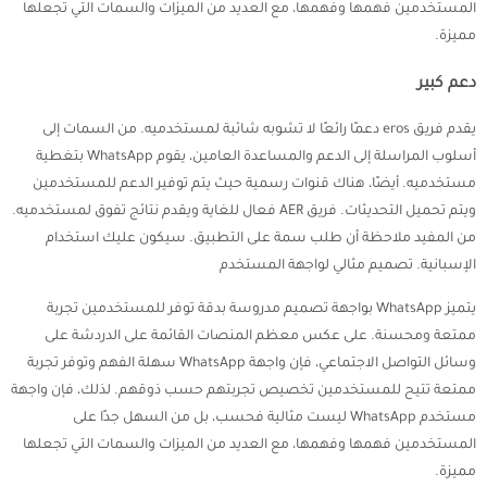
المستخدمين فهمها وفهمها، مع العديد من الميزات والسمات التي تجعلها
مميزة.
دعم كبير
يقدم فريق eros دعمًا رائعًا لا تشوبه شائبة لمستخدميه. من السمات إلى
أسلوب المراسلة إلى الدعم والمساعدة العامين، يقوم WhatsApp بتغطية
مستخدميه. أيضًا، هناك قنوات رسمية حيث يتم توفير الدعم للمستخدمين
ويتم تحميل التحديثات. فريق AER فعال للغاية ويقدم نتائج تفوق لمستخدميه.
من المفيد ملاحظة أن طلب سمة على التطبيق. سيكون عليك استخدام
الإسبانية. تصميم مثالي لواجهة المستخدم
يتميز WhatsApp بواجهة تصميم مدروسة بدقة توفر للمستخدمين تجربة
ممتعة ومحسنة. على عكس معظم المنصات القائمة على الدردشة على
وسائل التواصل الاجتماعي، فإن واجهة WhatsApp سهلة الفهم وتوفر تجربة
ممتعة تتيح للمستخدمين تخصيص تجربتهم حسب ذوقهم. لذلك، فإن واجهة
مستخدم WhatsApp ليست مثالية فحسب، بل من السهل جدًا على
المستخدمين فهمها وفهمها، مع العديد من الميزات والسمات التي تجعلها
مميزة.