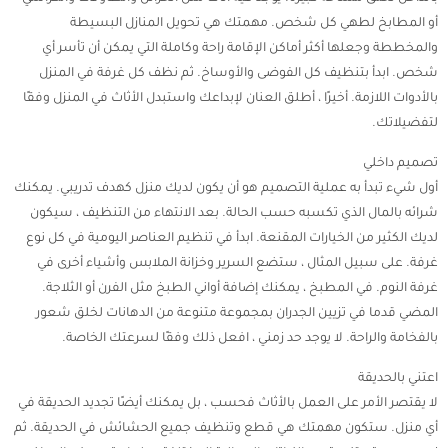
أو المطابخ لطهي كل شخص. مهمتك هي تحويل المنازل البسيطة
والمخططة وجعلها أكثر أماكن الإقامة راحة وكاملة التي يمكن أن تأسر أي
شخص. ابدأ بتنظيف كل الفوضى والأوساخ. ثم نظف كل غرفة في المنزل
بالأدوات اللازمة. أخيرًا ، أطلق العنان لإبداعك واستبدل الأثاث في المنزل وفقًا
لتفضيلاتك.
تصميم داخلي
أول شيء تبدأ به عملية التصميم هو أن يكون لديك منزل كهدف تدريبي. يمكنك
شرائه بالمال الذي تكسبه حسب الحالة. بعد الانتهاء من التنظيف ، سيكون
لديك الكثير من الخيارات المقنعة. ابدأ في تنظيم العناصر اليومية في كل نوع
غرفة. على سبيل المثال ، ستضع السرير وخزانة الملابس وأشياء أخرى في
غرفة النوم. في المطبخ ، يمكنك إضافة أواني الطبخ مثل الفرن أو الثلاجة.
المضي قدما في تزيين الجدران بمجموعة متنوعة من الدهانات لخلق شعور
بالفخامة والراحة. لا يوجد حد زمني ، افعل ذلك وفقًا لسرعتك الخاصة.
اعتني بالحديقة
لا يقتصر الأمر على العمل بالأثاث فحسب ، بل يمكنك أيضًا تجديد الحديقة في
أي منزل. ستكون مهمتك هي قطع وتنظيف جميع الحشائش في الحديقة. ثم