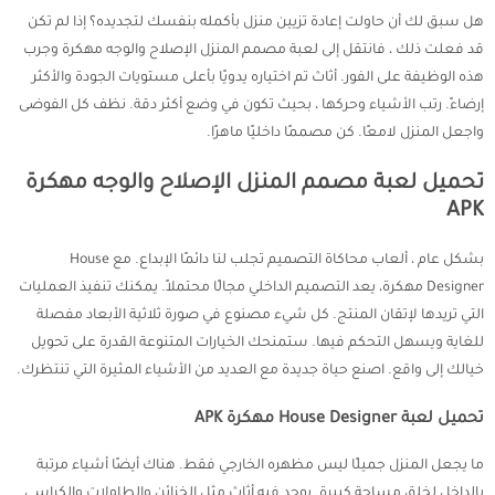
هل سبق لك أن حاولت إعادة تزيين منزل بأكمله بنفسك لتجديده؟ إذا لم تكن
قد فعلت ذلك ، فانتقل إلى لعبة مصمم المنزل الإصلاح والوجه مهكرة وجرب
هذه الوظيفة على الفور. أثاث تم اختياره يدويًا بأعلى مستويات الجودة والأكثر
إرضاءً. رتب الأشياء وحركها ، بحيث تكون في وضع أكثر دقة. نظف كل الفوضى
واجعل المنزل لامعًا. كن مصممًا داخليًا ماهرًا.
تحميل لعبة مصمم المنزل الإصلاح والوجه مهكرة
APK
بشكل عام ، ألعاب محاكاة التصميم تجلب لنا دائمًا الإبداع. مع House
Designer مهكرة، يعد التصميم الداخلي مجالًا محتملاً. يمكنك تنفيذ العمليات
التي تريدها لإتقان المنتج. كل شيء مصنوع في صورة ثلاثية الأبعاد مفصلة
للغاية ويسهل التحكم فيها. ستمنحك الخيارات المتنوعة القدرة على تحويل
خيالك إلى واقع. اصنع حياة جديدة مع العديد من الأشياء المثيرة التي تنتظرك.
تحميل لعبة House Designer مهكرة APK
ما يجعل المنزل جميلًا ليس مظهره الخارجي فقط. هناك أيضًا أشياء مرتبة
بالداخل لخلق مساحة كبيرة. يوجد فيه أثاث مثل الخزائن والطاولات والكراسي