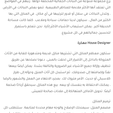
زرع مجموعة متنوعة من النباتات الجمالية المختلفة حولها. رتبهم في المواضع
التي تعتقد أنها الأكثر ملاءمة للمناظر الطبيعية. تنمو بعض النباتات في الأرض
، وتتدلى النباتات في سلال أو قدور لترتيبها في أي مكان. في المنازل التي بها
الكثير من المال ، سيكون لدينا حمامات سباحة وملاعب. كلما كانت مساحة
الحديقة أكبر ، يمكن استيعاب الأشياء الأكثر إثارة. نحن نتعلم باستمرار
لتحسين جمالياتهم في كل مشروع.
House Designer مهكرة
ستكون معظم المنازل التي تشتريها منازل قديمة ومتدهورة للغاية من الأثاث
المتروكة بالداخل إلى الأضرار التي لحقت بالمبنى. دعونا نصلحها عن طريق
تنظيف وإزالة جميع الأشياء غير الضرورية والتالفة بشدة. يمكن أيضًا بيعها
نقدًا وإضافتها إلى صندوقك. ثم استبدل كل أثاث المنزل وحوّله إلى طراز
كلاسيكي أو حديث. الأمر متروك لك. بمجرد الانتهاء من العمل والشعور بالرضا
، يمكنك الاحتفاظ به بنفسك أو بيعه. بيع هذه المنازل سيحقق أرباحًا ضخمة
أيضًا. تحويل الأماكن المتهالكة إلى ملاذات صالحة للعيش.
ترميم المنازل
مصمم المنزل: سيمنحك الإصلاح والوجه مهام محددة لمتابعة. ستتطلب كل