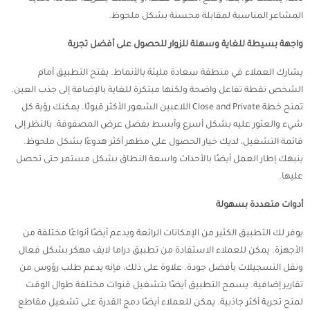
المشاعر المناسبة لمقابلة محسنة بشكل ملحوظ.
واجهة بسيطة للغاية وسهلة للزوار للحصول على أفضل تجربة
يشارك العملاء في منطقة سعادة مليئة بالأنماط. يفتح التطبيق أمام
الشخص نقطة تفاعل واضحة ولكنها مبتكرة للغاية بالإضافة إلى جذب العين.
تمنح خطة Close and Private اللاعبين الشعور الأكثر قبولًا. يمكنك رؤية كل
شيء والعثور عليه بشكل أسرع وأبسط بفضل عرض المصفوفة. بالنظر إلى
قائمة التشغيل، لديك خيار الحصول على مظهر أكثر هدوءًا بشكل ملحوظ.
ينبهك إطار العمل أيضًا بالأحداث واسعة النطاق بشكل مستمر حتى تحصل
عليها.
أدوات متعددة بسهولة
يوفر لك التطبيق الكثير من الإمكانات الرائعة ويدعم أيضًا أنواعًا مختلفة من
الأجهزة. يمكن للعملاء الاستفادة من تطبيق دراما لايف مهكر بشكل فعال
ونقل التسجيلات بأفضل جودة. علاوة على ذلك، فإنه يدعم طلب رؤوس من
تقارير إضافية. يسمح التطبيق أيضًا بتشغيل قنوات مختلفة طوال الوقت
لمنح تجربة أكثر جاذبية. يمكن للعملاء أيضًا دمج القدرة على تشغيل مقاطع