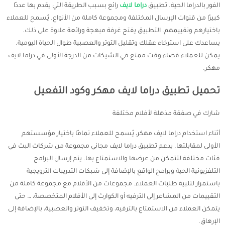
الفور بالدراما الحية. تطبيق
دراما لايف
رائع بسبب الطريقة التي يقدم بها عددًا
كبيرًا من قنوات الإرسال المختلفة ومجموعة كاملة من الأنواع. يُسمح للعملاء
باختيارهم وتقييمهم. التطبيق يفتح غرفة مبهجة ورائعة علاوة على ذلك.
يساعدك على استرخاء عقلك وتقليل التوتر والعصبية طوال الحياة اليومية.
يمكن للعملاء قضاء وقت ممتع في الشيكات من الدرجة الأولى في دراما لايف
مهكر.
تحميل تطبيق دراما لايف مهكر وكود التفعيل
شارك في صفقة مذهلة لأفلام مختلفة
أثناء استخدام دراما لايف مهكر، يُسمح للعملاء تمامًا باختيار مؤسستهم
الأولى لمقابلتها. يدعم تطبيق دراما لايف مجاني مجموعة من شركات البث في
فئات مختلفة لتتمكن من عرضها والاستمتاع بها. يتم إرسال البرامج
التلفزيونية الحية وبرامج الواقع بالإضافة إلى شبكات التدريبات الترويجية
باستمرار لتلبية طلبات العملاء. مجموعات من الأفلام مع مجموعة كاملة من
التقييمات من المشاعر إلى الترفيه أو الكوارث إلى الأفلام المتخصصة، … حتى
يتمكن العملاء من الاستمتاع بالترفيه، وتخفيف التوتر والعصبية، بالإضافة إلى
الإرهاق.