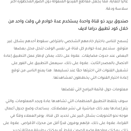
عاليًا للغاية، مما يجعل مقاطع الفيديو المنقولة دون الصور المحظورة أكثر
سلاسة ودقة.
صندوق بريد ذو قناة واحدة يستخدم عدة خوادم في وقت واحد من
خلال كود تطبيق دراما لايف
يُسمح للناس باختيار خادمهم الشخصي بافتراض سقوط أحدهم بشكل غير
متوقع. ستدعم عدة خوادم كل قناة في نفس الوقت لتحل محل بعضها
البعض عند حدوث مضايقات. علاوة على ذلك، يمكن لإطار عمل التطبيق إعادة
الاتصال بالمصدر الثابت. علاوة على ذلك، سيعمل التطبيق على الفور على
تشغيل القنوات التي اخترتها حقًا عند تسليمها. هذا يمنع الناس من توقع
إعادة اختيار القنوات التي يخططون لمشاهدتها.
معلومات حول قائمة البرامج التي تفضلها
سوف يلتقط التطبيق المنظمات التي تشاهدها عادة ويجد المعلومات، والتي
يتم إعدادها بعد ذلك مباشرة في نشر مفضلاتك. يساعدك وضع جدول أعمال
موجه نحو التحويلات بشكل كبير على تحديد كل قناة. يوفر العملاء وقتًا في
القراءة، علاوة على ذلك، فإنهم يوفرون قدرًا أقل من محرك الأقراص. علاوة على
ذلك، يمكنك مواجهة وضع الصوت فقط، أو يمكنك بطريقة مماثلة تحديد