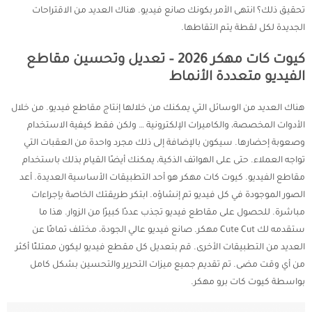
تحقيق ذلك؟ انتهى الأمر بكونك صانع فيديو. هناك العديد من الاقتراحات
الجديدة لكل لقطة يتم التقاطها.
كيوت كات مهكر 2026 – تعديل وتحسين مقاطع
الفيديو متعددة الأنماط
هناك العديد من الوسائل التي يمكنك من خلالها إنتاج مقاطع فيديو. من خلال
الأدوات المخصصة، والكاميرات الإلكترونية … ولكن فقط كيفية الاستخدام
وصعوبة إحضارها. سيكون بالإضافة إلى ذلك مجرد واحدة من العقبات التي
تواجه العملاء. حتى على الهواتف الذكية، يمكنك أيضًا القيام بذلك باستخدام
مقاطع الفيديو. كيوت كات مهكر هو أحد التطبيقات الأساسية العديدة. أعد
الصور الموجودة في كل فيديو تم إنشاؤه. ابتكر طريقتك الخاصة بإجراءات
مباشرة. للحصول على مقاطع فيديو تجذب عددًا كبيرًا من الزوار. هذا ما
ستقدمه لك Cute Cut مهكر. صانع فيديو عالي الجودة، مختلف تمامًا عن
العديد من التطبيقات الأخرى. قم بتعديل كل مقطع فيديو ليكون ممتلئًا أكثر
من أي وقت مضى. تم تقديم جميع ميزات التحرير والتحسين بشكل كامل
بواسطة كيوت كات برو مهكر.