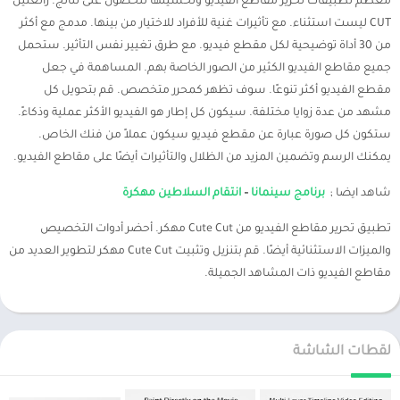
معظم تطبيقات تحرير مقاطع الفيديو وتحسينها للحصول على نتائج. رائعتين
CUT ليست استثناء. مع تأثيرات غنية للأفراد للاختيار من بينها. مدمج مع أكثر
من 30 أداة توضيحية لكل مقطع فيديو. مع طرق تغيير نفس التأثير. ستحمل
جميع مقاطع الفيديو الكثير من الصور الخاصة بهم. المساهمة في جعل
مقطع الفيديو أكثر تنوعًا. سوف تظهر كمحرر متخصص. قم بتحويل كل
مشهد من عدة زوايا مختلفة. سيكون كل إطار هو الفيديو الأكثر عملية وذكاءً.
ستكون كل صورة عبارة عن مقطع فيديو سيكون عملاً من فنك الخاص.
يمكنك الرسم وتضمين المزيد من الظلال والتأثيرات أيضًا على مقاطع الفيديو.
شاهد ايضا ;
برنامج سينمانا
–
انتقام السلاطين مهكرة
تطبيق تحرير مقاطع الفيديو من Cute Cut مهكر. أحضر أدوات التخصيص
والميزات الاستثنائية أيضًا. قم بتنزيل وتثبيت Cute Cut مهكر لتطوير العديد من
مقاطع الفيديو ذات المشاهد الجميلة.
لقطات الشاشة