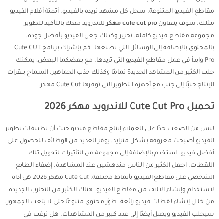
مقاطع الفيديو المتنوعة. سجل كل مشهد تريده بالفيديو. أتمتة أفلام الفيديو
مثلك. سوف يتعاون
cute cut pro مهكر
للاندرويد معك بالتأكيد لتطوير
مجموعة مقاطع فيديو كاملة. تحرير وكذلك جعل الفيديو بأفضل جودة.
بالمحتوى بالإضافة إلى الوسائل التي تصنعها. قم بإشراك برنامج Cute CUT
Pro وابدأ في عمل مقاطع الفيديو التي تريدها. مع بعضكما البعض، يمكنك
جلب الكثير من المشاهد الجديدة تمامًا وكذلك جذب الجماهير. السماح بنقرات
الإنتاج جنبًا إلى جنب مع أجهزة التطوير التي توفرها Cute Cut مهكر.
تحميل Cute Cut Pro للاندرويد مهكر 2026
ليس من الصعب جدًا على العملاء إنتاج مقاطع فيديو حيث أن تطبيقات تطوير
الفيديو أصبحت معروفة بشكل متزايد. يوفر العديد من الوظائف للحصول على
أفضل فيديو. استخدم بالإضافة إلى مجموعة من التأثيرات لتحويل تلك
اللقطات. اجعل الكثير من الناس مندهشين عند المشاهدة. إضفاء الطابع
الشخصي على مقاطع الفيديو بأنماط مختلفة. Cute Cut مهكر 2026 هي أداة
لاستخدام وإنشاء الآلاف من مقاطع الفيديو. هناك الكثير من التجارب الجديدة
من خلال إنشاء لقطات فيديو رائعة. طوّر محتوى متنوعًا حتى لا يتعب الجمهور.
سيجلب الفيديو ويصل أيضًا إلى عدد كبير من المشاهدات. هل ترغب في