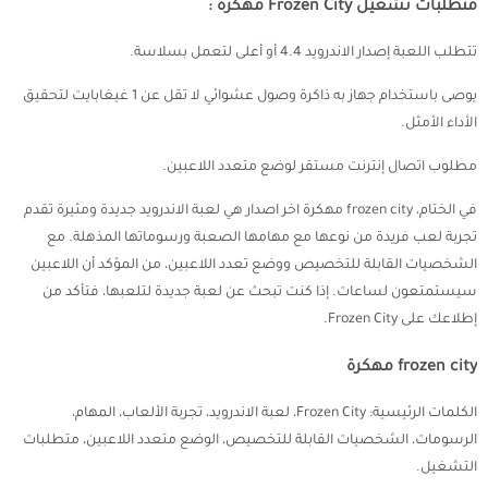
متطلبات تشغيل Frozen City مهكرة :
تتطلب اللعبة إصدار الاندرويد 4.4 أو أعلى لتعمل بسلاسة.
يوصى باستخدام جهاز به ذاكرة وصول عشوائي لا تقل عن 1 غيغابايت لتحقيق
الأداء الأمثل.
مطلوب اتصال إنترنت مستقر لوضع متعدد اللاعبين.
في الختام، frozen city مهكرة اخر اصدار هي لعبة الاندرويد جديدة ومثيرة تقدم
تجربة لعب فريدة من نوعها مع مهامها الصعبة ورسوماتها المذهلة. مع
الشخصيات القابلة للتخصيص ووضع تعدد اللاعبين، من المؤكد أن اللاعبين
سيستمتعون لساعات. إذا كنت تبحث عن لعبة جديدة لتلعبها، فتأكد من
إطلاعك على Frozen City.
frozen city مهكرة
الكلمات الرئيسية: Frozen City، لعبة الاندرويد، تجربة الألعاب، المهام،
الرسومات، الشخصيات القابلة للتخصيص، الوضع متعدد اللاعبين، متطلبات
التشغيل.