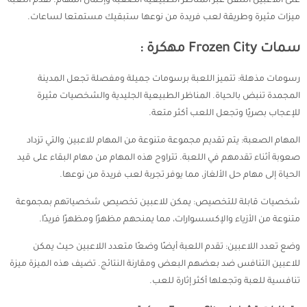
على اللاعبين التنقل عبر المناظر الطبيعية الصعبة وإكمال المهام. تقدم اللعبة
ميزات مثيرة وطريقة لعب فريدة من نوعها ستبقيك مستمتعا لساعات.
سمات Frozen City مهكرة :
رسومات مذهلة: تتميز اللعبة برسومات جميلة ومفصلة تجعل المدينة
المجمدة تنبض بالحياة. المناظر الطبيعية الجليدية والشخصيات مثيرة
للإعجاب بصريًا وتجعل اللعب أكثر متعة.
المهام الصعبة: يتم تقديم مجموعة متنوعة من المهام للاعبين والتي تزداد
صعوبة أثناء تقدمهم في اللعبة. تتراوح هذه المهام من مهام البقاء على قيد
الحياة إلى مهام حل الألغاز، مما يوفر تجربة لعب فريدة من نوعها.
شخصيات قابلة للتخصيص: يمكن للاعبين تخصيص شخصياتهم بمجموعة
متنوعة من الأزياء والإكسسوارات، مما يمنحهم مظهرًا ومظهرًا فريدًا.
وضع تعدد اللاعبين: تقدم اللعبة أيضًا وضعًا متعدد اللاعبين حيث يمكن
للاعبين التنافس ضد بعضهم البعض ومقارنة النتائج. تضيف هذه الميزة ميزة
تنافسية للعبة وتجعلها أكثر إثارة للعب.